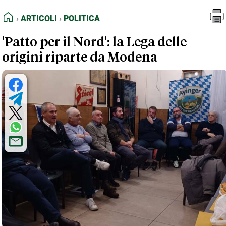
FEED RSS
Articoli
Politica
HOME
ARTICOLI
POLITICA
MAPPA DEL SITO
'Patto per il Nord': la Lega delle
NORMATIVE DEONTOLOGICHE
origini riparte da Modena
TERMINI e CONDIZIONI