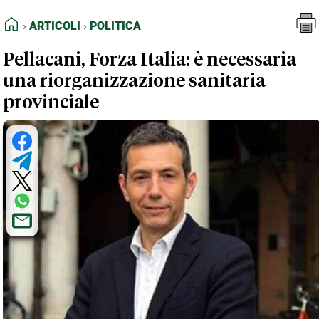
FEED RSS
Articoli
Politica
HOME
ARTICOLI
POLITICA
MAPPA DEL SITO
Pellacani, Forza Italia: è necessaria
NORMATIVE DEONTOLOGICHE
una riorganizzazione sanitaria
TERMINI e CONDIZIONI
provinciale