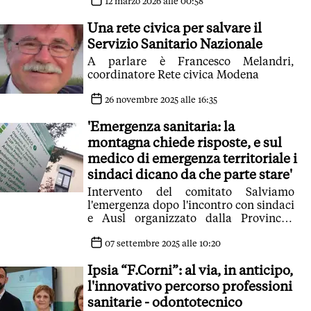
12 marzo 2026 alle 00:58
Una rete civica per salvare il
Servizio Sanitario Nazionale
A parlare è Francesco Melandri,
coordinatore Rete civica Modena
26 novembre 2025 alle 16:35
'Emergenza sanitaria: la
montagna chiede risposte, e sul
medico di emergenza territoriale i
sindaci dicano da che parte stare'
Intervento del comitato Salviamo
l'emergenza dopo l'incontro con sindaci
e Ausl organizzato dalla Provincia:
'Cittadini esclusi, vogliano fatti non
chiacchiere'
07 settembre 2025 alle 10:20
Ipsia “F.Corni”: al via, in anticipo,
l'innovativo percorso professioni
sanitarie - odontotecnico