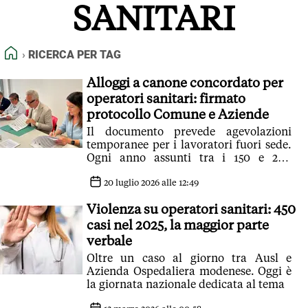
SANITARI
FEED RSS
MAPPA DEL SITO
HOME
RICERCA PER TAG
NORMATIVE DEONTOLOGICHE
TERMINI e CONDIZIONI
Alloggi a canone concordato per
operatori sanitari: firmato
protocollo Comune e Aziende
Il documento prevede agevolazioni
temporanee per i lavoratori fuori sede.
Ogni anno assunti tra i 150 e 200
infermieri, ma molti da fuori regione,
che hanno ottenuto l'incarico, costretti
20 luglio 2026 alle 12:49
a rinunciare per il caro affitti
Violenza su operatori sanitari: 450
casi nel 2025, la maggior parte
verbale
Oltre un caso al giorno tra Ausl e
Azienda Ospedaliera modenese. Oggi è
la giornata nazionale dedicata al tema