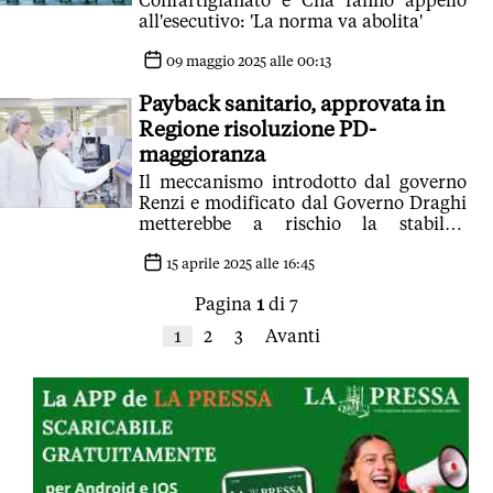
Confartigianato e Cna fanno appello
all'esecutivo: 'La norma va abolita'
09 maggio 2025 alle 00:13
Payback sanitario, approvata in
Regione risoluzione PD-
maggioranza
Il meccanismo introdotto dal governo
Renzi e modificato dal Governo Draghi
metterebbe a rischio la stabilità
economica delle imprese
15 aprile 2025 alle 16:45
Pagina
1
di 7
1
2
3
Avanti