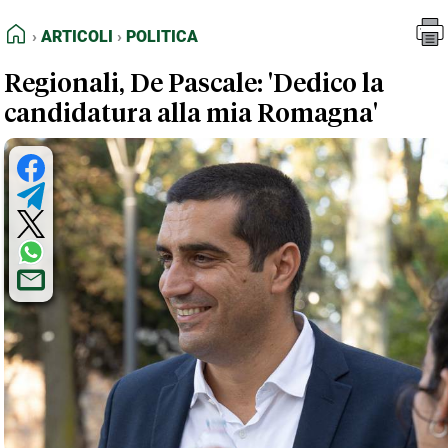
FEED RSS
Articoli
Politica
HOME
ARTICOLI
POLITICA
MAPPA DEL SITO
Regionali, De Pascale: 'Dedico la
NORMATIVE DEONTOLOGICHE
candidatura alla mia Romagna'
TERMINI e CONDIZIONI