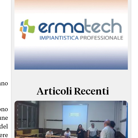
nno
Articoli Recenti
ono
une
del
ere