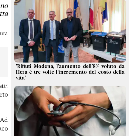
ano
tta
tura
'Rifiuti Modena, l’aumento dell’8% voluto da
Hera è tre volte l’incremento del costo della
vita'
tti
rto
 Ad
aco