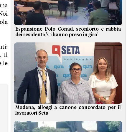
una
Noi
ola
Espansione Polo Conad, sconforto e rabbia
dei residenti: 'Ci hanno preso in giro'
ti:
 Il
 le
Modena, alloggi a canone concordato per il
lavoratori Seta