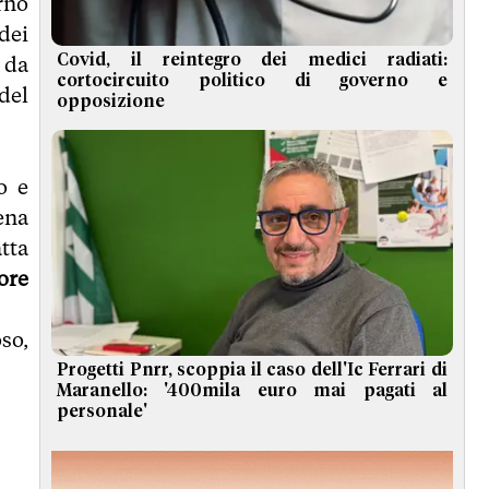
rno
dei
Covid, il reintegro dei medici radiati:
 da
cortocircuito politico di governo e
del
opposizione
o e
ena
tta
ore
so,
Progetti Pnrr, scoppia il caso dell'Ic Ferrari di
Maranello: '400mila euro mai pagati al
personale'