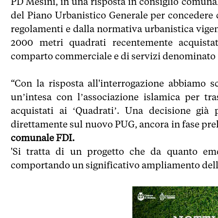
PD Mesini, in una risposta in consiglio comunal
del Piano Urbanistico Generale per concedere c
regolamenti e dalla normativa urbanistica vige
2000 metri quadrati recentemente acquistati 
comparto commerciale e di servizi denominato 'I
“Con la risposta all'interrogazione abbiamo 
un’intesa con l’associazione islamica per tr
acquistati ai ‘Quadrati’. Una decisione già 
direttamente sul nuovo PUG, ancora in fase pre
comunale FDI.
'Si tratta di un progetto che da quanto eme
comportando un significativo ampliamento della 