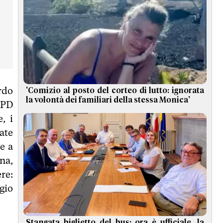
rdo
'Comizio al posto del corteo di lutto: ignorata
la volontà dei familiari della stessa Monica'
 PD
, i
mate
e a
na,
re:
gio
Stangata biglietto del bus: ora è ufficiale, la