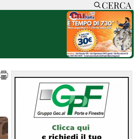
CERCA
HOME
CERCA
ACCEDI o REGISTRATI
CONTATTI
e
CON NOI
SOSTIENI LA PRESSA
CONOSCI LA PRESSA
he
COOKIE POLICY
PRIVACY POLICY
TTI
FEED RSS
MAPPA DEL SITO
NORMATIVE
DEONTOLOGICHE