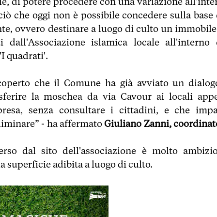
e, di potere procedere con una variazione all'inte
iò che oggi non è possibile concedere sulla base 
nte, ovvero destinare a luogo di culto un immobile
dall'Associazione islamica locale all'interno 
 quadrati'.
scoperto che il Comune ha già avviato un dialog
asferire la moschea da via Cavour ai locali app
presa, senza consultare i cittadini, e che impa
liminare” - ha affermato
Giuliano Zanni, coordinat
rso dal sito dell'associazione è molto ambizio
superficie adibita a luogo di culto.