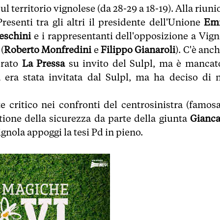
 territorio vignolese (da 28-29 a 18-19). Alla riun
Presenti tra gli altri il presidente dell'Unione
Emi
eschini
e i rappresentanti dell'opposizione a Vign
 (
Roberto Monfredini
e
Filippo Gianaroli
). C'è anch
rato
La Pressa
su invito del Sulpl, ma è mancato
a era stata invitata dal Sulpl, ma ha deciso di 
 critico nei confronti del centrosinistra (famosa
ione della sicurezza da parte della giunta
Gianca
ignola appoggi la tesi Pd in pieno.