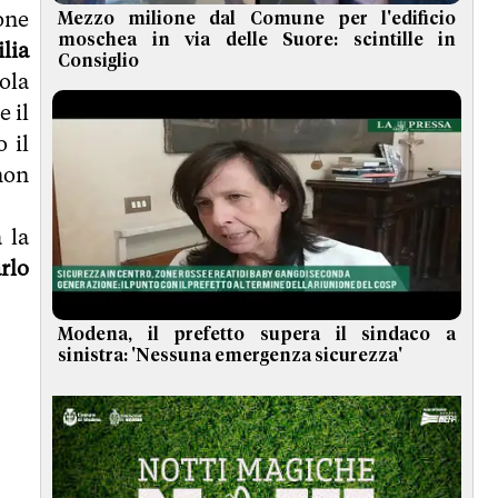
ione
Mezzo milione dal Comune per l'edificio
moschea in via delle Suore: scintille in
lia
Consiglio
ola
e il
 il
non
 la
rlo
Modena, il prefetto supera il sindaco a
sinistra: 'Nessuna emergenza sicurezza'