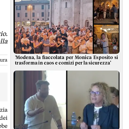
ti della tesi esposta dal Sulpl di Federico Coratella è stato
io.
lla
‘Modena, la fiaccolata per Monica Esposito si
tura
trasforma in caos e comizi per la sicurezza'
zia
dei
ebbe