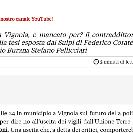
azione Pelloni
al nostro canale YouTube!
 per? il contraddittorio. Unico intervento critico nei confron
 Vignola, è mancato per? il contraddittor
la tesi esposta dal Sulpl di Federico Corate
io Burana Stefano Pellicciari
2
minuti di let
alle 24 in municipio a Vignola sul futuro della poli
er dire no all'uscita dei vigili dall'Unione Terre 
oni
. Una uscita che, a detta dei critici, comporter