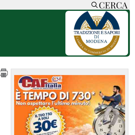
CERCA
HOME
CERCA
ACCEDI o REGISTRATI
CONTATTI
e
CON NOI
SOSTIENI LA PRESSA
CONOSCI LA PRESSA
he
COOKIE POLICY
PRIVACY POLICY
TTI
FEED RSS
MAPPA DEL SITO
NORMATIVE
DEONTOLOGICHE