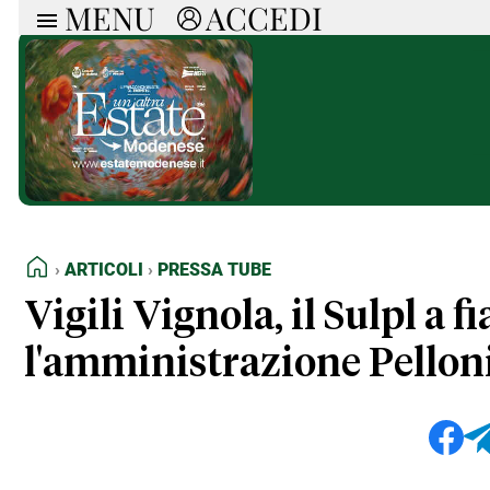
MENU
ACCEDI
ARTICOLI
RUB
Ricerca
Politica
Ruot
Economia
Doss
Società
Spaz
La Nera
Doss
Che Cultura
A cu
Pressa Tube
Il S
Sport
Necr
HOME
ARTICOLI
PRESSA TUBE
La Provincia
Cons
Mondo
Tutt
Vigili Vignola, il Sulpl a 
Italia
l'amministrazione Pellon
Tutti gli Articoli