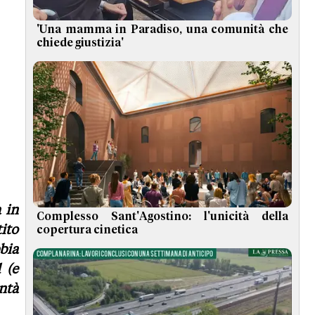
'Una mamma in Paradiso, una comunità che
chiede giustizia'
 in
Complesso Sant'Agostino: l'unicità della
ito
copertura cinetica
bia
 (e
ntà