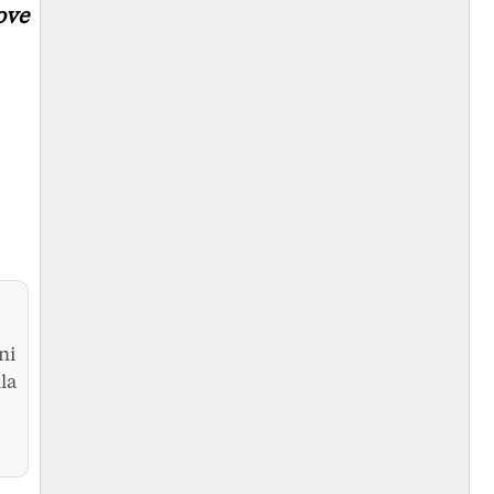
ove
ni
la