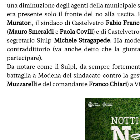
una diminuzione degli agenti della municipale sul
era presente solo il fronte del no alla uscita. 
Murator
i, il sindaco di Castelvetro
Fabio Franc
(
Mauro Smeraldi
e
Paola Covili
) e di Castelvetro
segretario Siulp
Michele Stragapede
. Ha mode
contraddittorio (va anche detto che la giunt
partecipare).
Da notare come il Sulpl, da sempre fortemente
battaglia a Modena del sindacato contro la gest
Muzzarelli
e del comandante
Franco Chiari
) a V