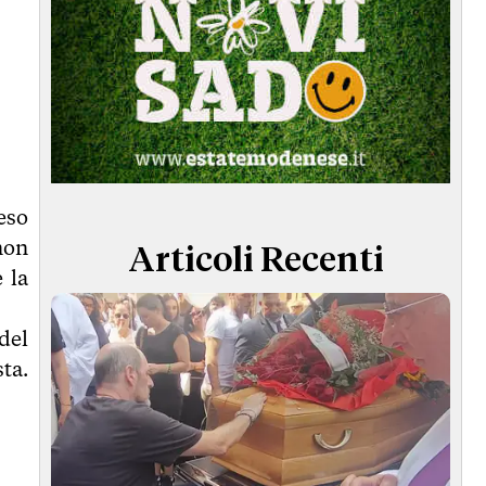
eso
non
Articoli Recenti
 la
del
ta.