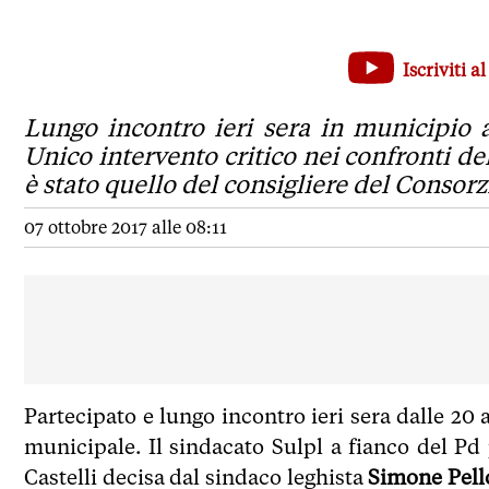
Vigili Vignola, il Sulpl a fianco del Pd contro l'amministr
Iscriviti 
Lungo incontro ieri sera in municipio a Vignola, è mancato
Lungo incontro ieri sera in municipio a
Unico intervento critico nei confronti del
è stato quello del consigliere del Consorz
07 ottobre 2017 alle 08:11
Partecipato e lungo incontro ieri sera dalle 20 
municipale. Il sindacato Sulpl a fianco del Pd p
Castelli decisa dal sindaco leghista
Simone Pell