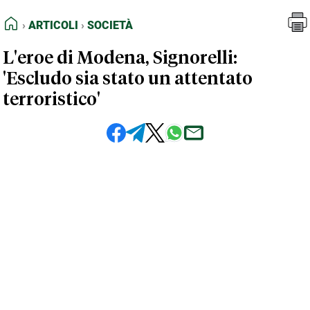
FEED RSS
Articoli
Società
HOME
ARTICOLI
SOCIETÀ
MAPPA DEL SITO
L'eroe di Modena, Signorelli:
NORMATIVE DEONTOLOGICHE
'Escludo sia stato un attentato
TERMINI e CONDIZIONI
terroristico'