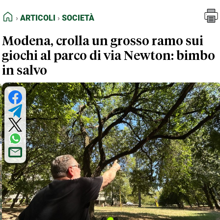
FEED RSS
Articoli
Società
HOME
ARTICOLI
SOCIETÀ
MAPPA DEL SITO
Modena, crolla un grosso ramo sui
NORMATIVE DEONTOLOGICHE
giochi al parco di via Newton: bimbo
TERMINI e CONDIZIONI
in salvo