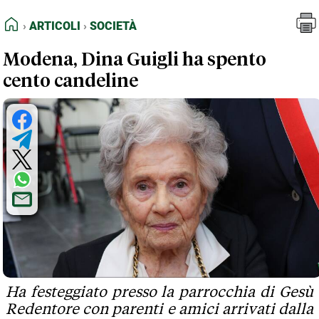
FEED RSS
Articoli
Società
HOME
ARTICOLI
SOCIETÀ
MAPPA DEL SITO
Modena, Dina Guigli ha spento
NORMATIVE DEONTOLOGICHE
cento candeline
TERMINI e CONDIZIONI
Ha festeggiato presso la parrocchia di Gesù
Redentore con parenti e amici arrivati dalla