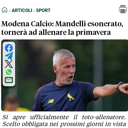
FEED RSS
Articoli
Sport
HOME
ARTICOLI
SPORT
MAPPA DEL SITO
Modena Calcio: Mandelli esonerato,
NORMATIVE DEONTOLOGICHE
tornerà ad allenare la primavera
TERMINI e CONDIZIONI
Si apre ufficialmente il toto-allenatore.
Scelto obbligata nei prossimi giorni in vista