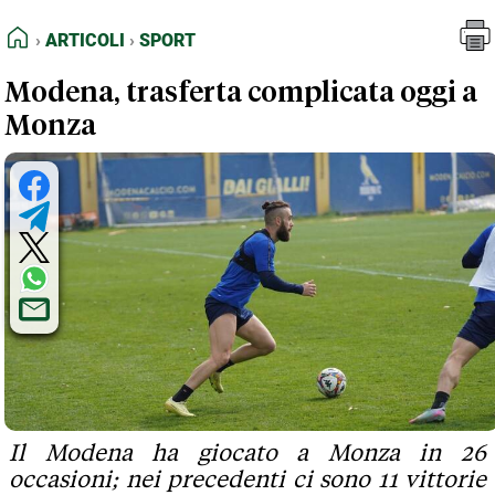
FEED RSS
Articoli
Sport
HOME
ARTICOLI
SPORT
MAPPA DEL SITO
Modena, trasferta complicata oggi a
NORMATIVE DEONTOLOGICHE
Monza
TERMINI e CONDIZIONI
Il Modena ha giocato a Monza in 26
occasioni; nei precedenti ci sono 11 vittorie