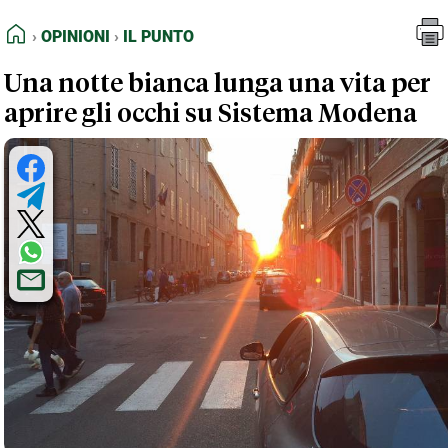
FEED RSS
Opinioni
Il Punto
HOME
OPINIONI
IL PUNTO
MAPPA DEL SITO
Una notte bianca lunga una vita per
NORMATIVE DEONTOLOGICHE
aprire gli occhi su Sistema Modena
TERMINI e CONDIZIONI