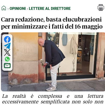
FEED RSS
Opinioni
Lettere al Direttore
HOME
OPINIONI
LETTERE AL DIRETTORE
MAPPA DEL SITO
Cara redazione, basta elucubrazioni
NORMATIVE DEONTOLOGICHE
per minimizzare i fatti del 16 maggio
TERMINI e CONDIZIONI
La realtà è complessa e una lettura
eccessivamente semplificata non solo non