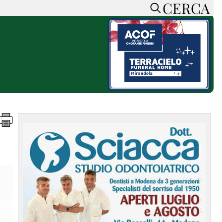
CERCA
HOME
CERCA
ACCEDI o REGISTRATI
CONTATTI
e
CON NOI
SOSTIENI LA PRESSA
CONOSCI LA PRESSA
he
COOKIE POLICY
PRIVACY POLICY
TTI
FEED RSS
MAPPA DEL SITO
NORMATIVE
DEONTOLOGICHE