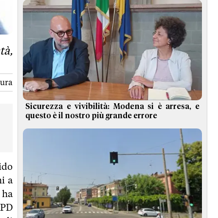
tà,
tura
Sicurezza e vivibilità: Modena si è arresa, e
questo è il nostro più grande errore
ido
i a
 ha
 PD