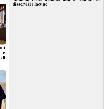
disservizi e lacune
nti
a e
 di