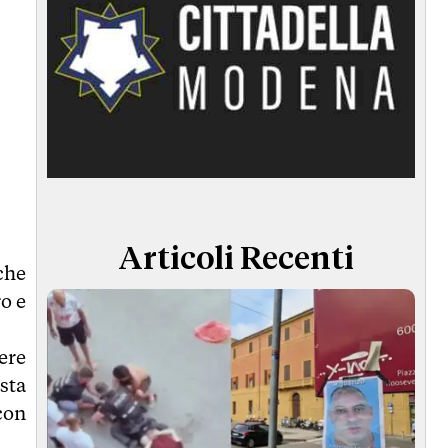
Articoli Recenti
che
o e
ere
sta
con