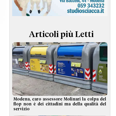
TERMINI e CONDIZIONI
Articoli più Letti
Modena, caro assessore Molinari la colpa del
flop non è dei cittadini ma della qualità del
servizio