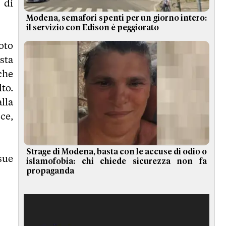
 di
Modena, semafori spenti per un giorno intero:
il servizio con Edison è peggiorato
oto
sta
 che
to.
lla
sce,
Strage di Modena, basta con le accuse di odio o
 sue
islamofobia: chi chiede sicurezza non fa
propaganda