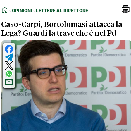
FEED RSS
Opinioni
Lettere al Direttore
HOME
OPINIONI
LETTERE AL DIRETTORE
MAPPA DEL SITO
Caso-Carpi, Bortolomasi attacca la
NORMATIVE DEONTOLOGICHE
Lega? Guardi la trave che è nel Pd
TERMINI e CONDIZIONI