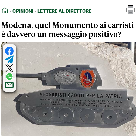
FEED RSS
Opinioni
Lettere al Direttore
HOME
OPINIONI
LETTERE AL DIRETTORE
MAPPA DEL SITO
Modena, quel Monumento ai carristi
NORMATIVE DEONTOLOGICHE
è davvero un messaggio positivo?
TERMINI e CONDIZIONI