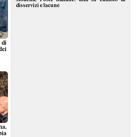
disservizi e lacune
 di
dei
a,
bia