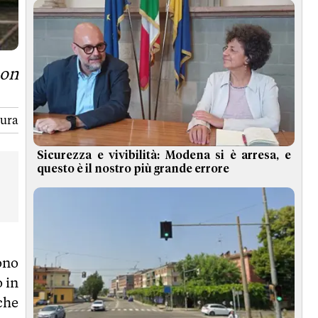
non
tura
Sicurezza e vivibilità: Modena si è arresa, e
questo è il nostro più grande errore
ono
 in
che