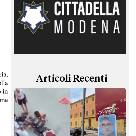
ia,
Articoli Recenti
ella
 in
one