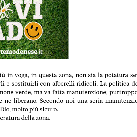
iù in voga, in questa zona, non sia la potatura ser
i e sostituirli con alberelli ridicoli. La politica d
lmone verde, ma va fatta manutenzione; purtroppo
e ne liberano. Secondo noi una seria manutenzi
io, molto più sicuro.
eratura della zona.