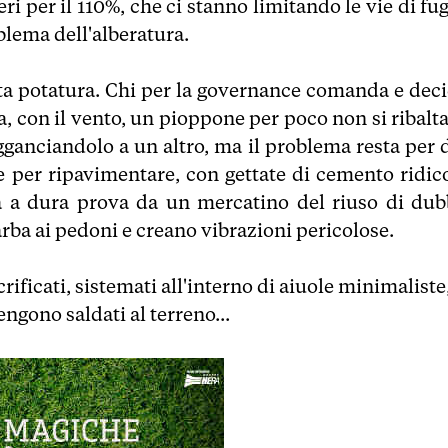
i per il 110%, che ci stanno limitando le vie di fu
blema dell'alberatura.
ta potatura. Chi per la governance comanda e deci
a, con il vento, un pioppone per poco non si ribalta
agganciandolo a un altro, ma il problema resta per 
 per ripavimentare, con gettate di cemento ridico
sa a dura prova da un mercatino del riuso di dub
rba ai pedoni e creano vibrazioni pericolose.
rificati, sistemati all'interno di aiuole minimaliste
ngono saldati al terreno...