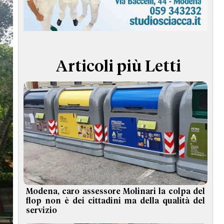
TERMINI e CONDIZIONI
Articoli più Letti
Modena, caro assessore Molinari la colpa del
flop non è dei cittadini ma della qualità del
servizio