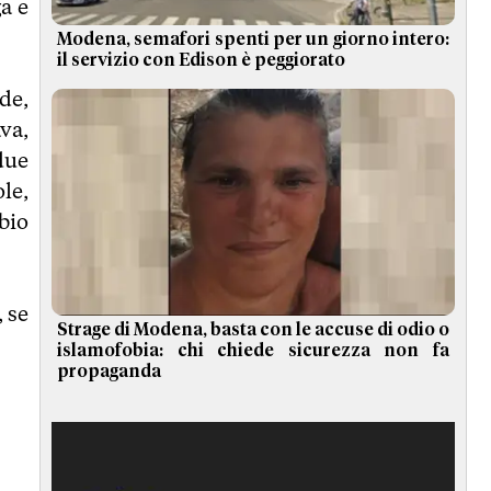
ga e
Modena, semafori spenti per un giorno intero:
il servizio con Edison è peggiorato
de,
va,
due
le,
bio
, se
Strage di Modena, basta con le accuse di odio o
islamofobia: chi chiede sicurezza non fa
propaganda