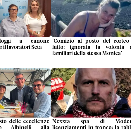
loggi a canone
'Comizio al posto del corteo
il lavoratori Seta
lutto: ignorata la volontà 
familiari della stessa Monica'
sto delle eccellenze
Nexxta spa di Moden
o Albinelli alla
licenziamenti in tronco: la rab