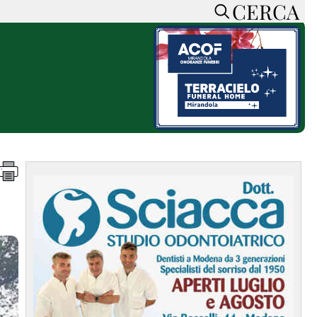
CERCA
HOME
CERCA
ACCEDI o REGISTRATI
CONTATTI
e
CON NOI
SOSTIENI LA PRESSA
CONOSCI LA PRESSA
he
COOKIE POLICY
PRIVACY POLICY
TTI
FEED RSS
MAPPA DEL SITO
NORMATIVE
DEONTOLOGICHE