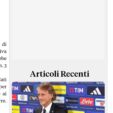
 di
iva
bbe
. 3
Articoli Recenti
ati
per
 ai
re.