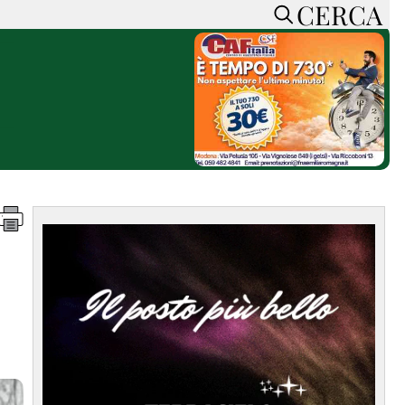
CERCA
HOME
CERCA
ACCEDI o REGISTRATI
CONTATTI
e
CON NOI
SOSTIENI LA PRESSA
CONOSCI LA PRESSA
he
COOKIE POLICY
PRIVACY POLICY
TTI
FEED RSS
MAPPA DEL SITO
NORMATIVE
DEONTOLOGICHE