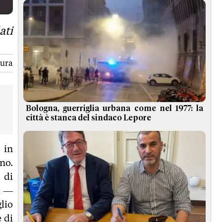
ati
tura
Bologna, guerriglia urbana come nel 1977: la
città è stanca del sindaco Lepore
, in
no.
 di
i —
lio
 di