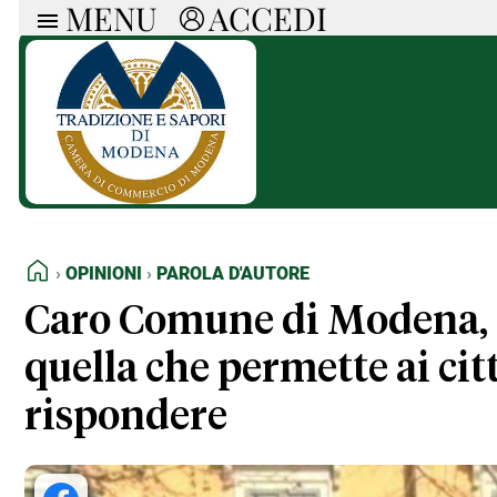
MENU
ACCEDI
ARTICOLI
RUB
Ricerca
Politica
Ruot
Economia
Doss
Società
Spaz
La Nera
Doss
Che Cultura
A cu
Pressa Tube
Il S
Sport
Necr
HOME
OPINIONI
PAROLA D'AUTORE
La Provincia
Cons
Mondo
Tutt
Caro Comune di Modena, l
Italia
quella che permette ai cit
Tutti gli Articoli
rispondere