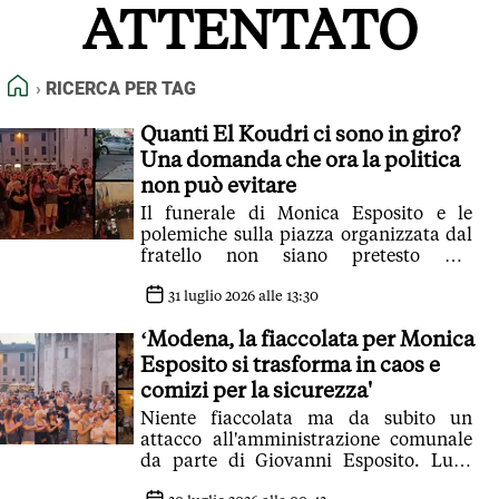
ATTENTATO
FEED RSS
MAPPA DEL SITO
HOME
RICERCA PER TAG
NORMATIVE DEONTOLOGICHE
TERMINI e CONDIZIONI
Quanti El Koudri ci sono in giro?
Una domanda che ora la politica
non può evitare
Il funerale di Monica Esposito e le
polemiche sulla piazza organizzata dal
fratello non siano pretesto per
archiviare l’attentato e una
discussione, mai nata, sulle falle del
31 luglio 2026 alle 13:30
modello di inclusione e integrazione e
‘Modena, la fiaccolata per Monica
che ha relegato a tabù anche la
questione islamica
Esposito si trasforma in caos e
comizi per la sicurezza'
Niente fiaccolata ma da subito un
attacco all'amministrazione comunale
da parte di Giovanni Esposito. Luca
Signorelli zittito appena parla del gesto