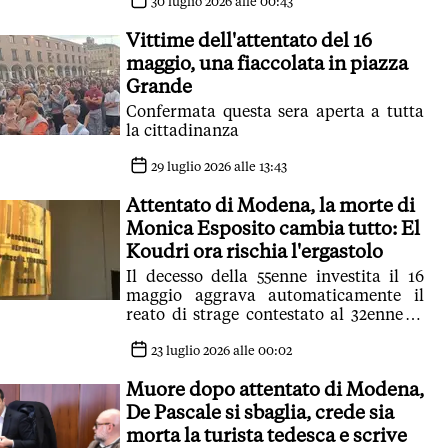
dell'attentatore e invitato ad
30 luglio 2026 alle 00:43
andarsene. Una donna interviene: 'Non
Vittime dell'attentato del 16
sono venuta qui per questo'
maggio, una fiaccolata in piazza
Grande
Confermata questa sera aperta a tutta
la cittadinanza
29 luglio 2026 alle 13:43
Attentato di Modena, la morte di
Monica Esposito cambia tutto: El
Koudri ora rischia l'ergastolo
Il decesso della 55enne investita il 16
maggio aggrava automaticamente il
reato di strage contestato al 32enne in
carcere. Unica variabile l'esito della
perizia
23 luglio 2026 alle 00:02
Muore dopo attentato di Modena,
De Pascale si sbaglia, crede sia
morta la turista tedesca e scrive