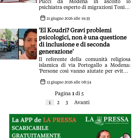
Pucci da Modena in ascolto lo
psichiatra esperto di migrazioni Tonino
Cantelmi e il ricercatore sulla jihad
islamica Bergoglio, forniscono la
21 giugno 2026 alle 19:35
lettura di un evento spartiacque sia per
'El Koudri? Gravi problemi
la salute mentale sia per la sicurezza
psicologici, non è una questione
di inclusione e di seconda
generazione'
Il referente della comunità religiosa
islamica di via Portogallo a Modena:
'Persone così vanno aiutate per evitare
che fatti del genere si ripetano'
13 giugno 2026 alle 08:54
Pagina
1
di 5
1
2
3
Avanti