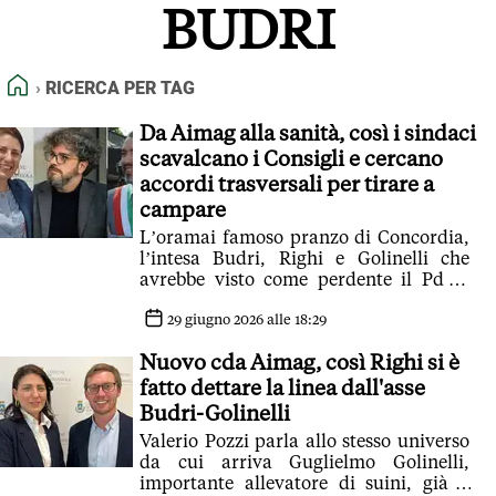
BUDRI
FEED RSS
MAPPA DEL SITO
HOME
RICERCA PER TAG
NORMATIVE DEONTOLOGICHE
TERMINI e CONDIZIONI
Da Aimag alla sanità, così i sindaci
scavalcano i Consigli e cercano
accordi trasversali per tirare a
campare
L’oramai famoso pranzo di Concordia,
l’intesa Budri, Righi e Golinelli che
avrebbe visto come perdente il Pd di
Carpi, è verosimile
29 giugno 2026 alle 18:29
Nuovo cda Aimag, così Righi si è
fatto dettare la linea dall'asse
Budri-Golinelli
Valerio Pozzi parla allo stesso universo
da cui arriva Guglielmo Golinelli,
importante allevatore di suini, già a