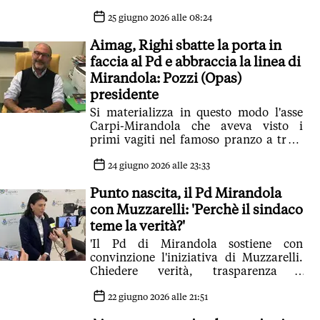
sua volta nel Cda di Opas
25 giugno 2026 alle 08:24
Aimag, Righi sbatte la porta in
faccia al Pd e abbraccia la linea di
Mirandola: Pozzi (Opas)
presidente
Si materializza in questo modo l'asse
Carpi-Mirandola che aveva visto i
primi vagiti nel famoso pranzo a tre a
Concordia tra Righi, Budri e Goldoni
24 giugno 2026 alle 23:33
Punto nascita, il Pd Mirandola
con Muzzarelli: 'Perchè il sindaco
teme la verità?'
'Il Pd di Mirandola sostiene con
convinzione l'iniziativa di Muzzarelli.
Chiedere verità, trasparenza e
responsabilità non è fare polemica'
22 giugno 2026 alle 21:51