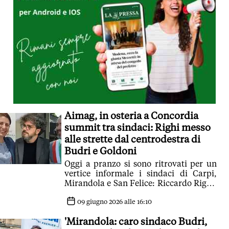
Aimag, in osteria a Concordia
summit tra sindaci: Righi messo
alle strette dal centrodestra di
Budri e Goldoni
Oggi a pranzo si sono ritrovati per un
vertice informale i sindaci di Carpi,
Mirandola e San Felice: Riccardo Righi,
Letizia Budri e Michele Goldoni. Righi
cosa vuole fare da grande?
09 giugno 2026 alle 16:10
'Mirandola: caro sindaco Budri,