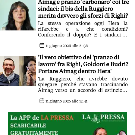
Aimag e pranzo 'carbonaro' coi tre
sindaci: il bis della Ruggiero
merita davvero gli sforzi di Righi?
La stessa operazione oggi Hera la
rifarebbe e a che condizioni?
Conferendo il doppio? E i sindaci la
rifarebbero?
11 giugno 2026 alle 21:36
'Il vero obiettivo del 'pranzo di
lavoro' fra Righi, Goldoni e Budri?
Portare Aimag dentro Hera'
'La Ruggiero, che avrebbe dovuto
spiegare perché stavano trascinando
Aimag verso un accordo di estinzione
in Hera, ha fatto una imbarazzante
autocelebrazione'
11 giugno 2026 alle 12:41