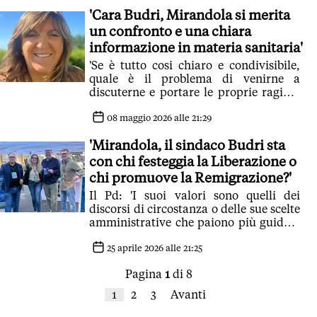
'Cara Budri, Mirandola si merita
un confronto e una chiara
informazione in materia sanitaria'
'Se è tutto cosi chiaro e condivisibile,
quale è il problema di venirne a
discuterne e portare le proprie ragioni
in un consiglio comunale aperto?'
08 maggio 2026 alle 21:29
'Mirandola, il sindaco Budri sta
con chi festeggia la Liberazione o
chi promuove la Remigrazione?'
Il Pd: 'I suoi valori sono quelli dei
discorsi di circostanza o delle sue scelte
amministrative che paiono più guidate
dalle pessime esibizioni di Golinelli?'
25 aprile 2026 alle 21:25
Pagina
1
di 8
1
2
3
Avanti