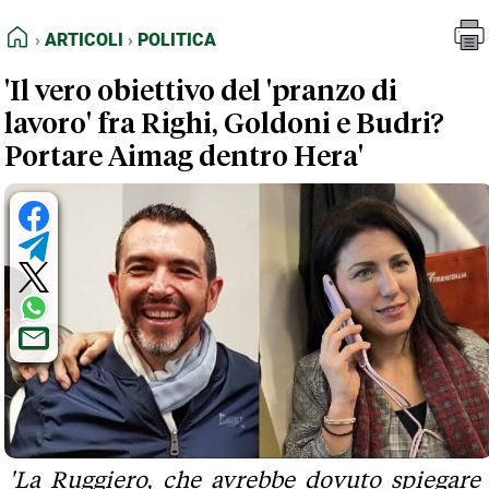
FEED RSS
Articoli
Politica
HOME
ARTICOLI
POLITICA
MAPPA DEL SITO
'Il vero obiettivo del 'pranzo di
NORMATIVE DEONTOLOGICHE
lavoro' fra Righi, Goldoni e Budri?
TERMINI e CONDIZIONI
Portare Aimag dentro Hera'
'La Ruggiero, che avrebbe dovuto spiegare