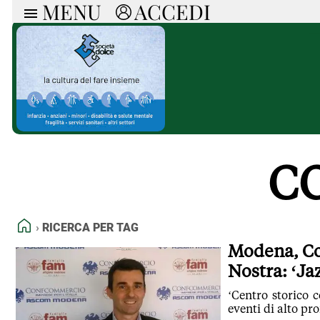
MENU
ACCEDI
ARTICOLI
RUB
Ricerca
Politica
Ruot
Economia
Doss
Società
Spaz
La Nera
Doss
Che Cultura
A cu
Pressa Tube
Il S
C
Sport
Necr
La Provincia
Cons
Mondo
Tutt
Italia
HOME
RICERCA PER TAG
Tutti gli Articoli
Modena, Co
Nostra: ‘Ja
‘Centro storico
eventi di alto pr