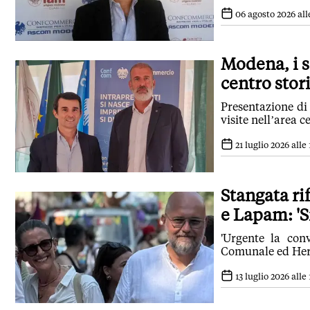
06 agosto 2026 all
Modena, i s
centro stor
Presentazione di
visite nell’area 
21 luglio 2026 alle 
Stangata ri
e Lapam: 'S
'Urgente la con
Comunale ed Hera,
13 luglio 2026 alle