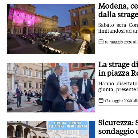
Modena, cen
dalla strag
Sabato sera Con
limitandosi ad an
18 maggio 2026 all
La strage d
in piazza 
Hanno disertato 
giunta, presente 
17 maggio 2026 all
Sicurezza:
sondaggio 