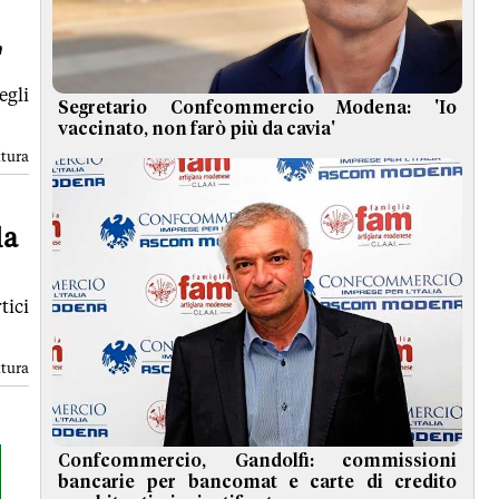
'
egli
Segretario Confcommercio Modena: 'Io
vaccinato, non farò più da cavia'
ttura
la
ici
ttura
Confcommercio, Gandolfi: commissioni
bancarie per bancomat e carte di credito