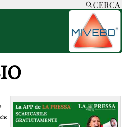
CERCA
HOME
CERCA
ACCEDI o REGISTRATI
CONTATTI
e
CON NOI
SOSTIENI LA PRESSA
IO
CONOSCI LA PRESSA
he
COOKIE POLICY
PRIVACY POLICY
TTI
FEED RSS
MAPPA DEL SITO
’
NORMATIVE
 che
DEONTOLOGICHE