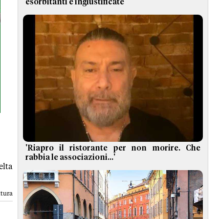
esorbitanti e ingiustificate
'Riapro il ristorante per non morire. Che
rabbia le associazioni...'
elta
ttura