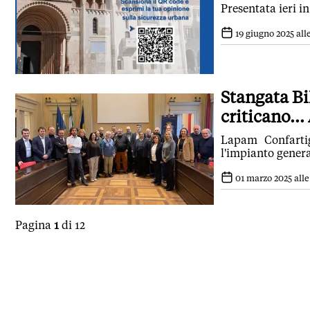
Presentata ieri i
19 giugno 2025 all
Stangata Bi
criticano..
Lapam Confarti
l'impianto gener
01 marzo 2025 alle
Pagina
1
di 12