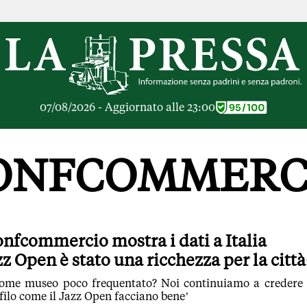
RICHE
OPINIONI
e Libere
Lettere al Direttore
ier Inceneritore
Parola d'Autore
io alle Imprese
Le Vignette di Parid
07/08/2026 - Aggiornato alle 23:00
ier Cave
Il Galeotto
ra di
Senza Memoria
anto del giorno
Il Punto
ONFCOMMERC
ologie
Cronache Pandemic
igli di investimento
Tutte le Opinioni
e le Rubriche
ARTICOLI PIU LE
Articoli
nfcommercio mostra i dati a Italia
Opinioni
zz Open è stato una ricchezza per la città
Rubriche
Tutti gli Articoli
 come museo poco frequentato? Noi continuiamo a credere
ofilo come il Jazz Open facciano bene’