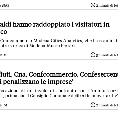
e 18:58
2
minuti di le
aldi hanno raddoppiato i visitatori in
ico
 Confcommercio Modena Cities Analytics, che ha esaminat
centro storico di Modena-Museo Ferrari
12:21
3
minuti di le
fiuti, Cna, Confcommercio, Confesercen
i penalizzano le imprese'
vocazione di un tavolo di confronto con l'Amministraz
 prima che il Consiglio Comunale deliberi le nuove tariffe'
 14:05
2
minuti di le