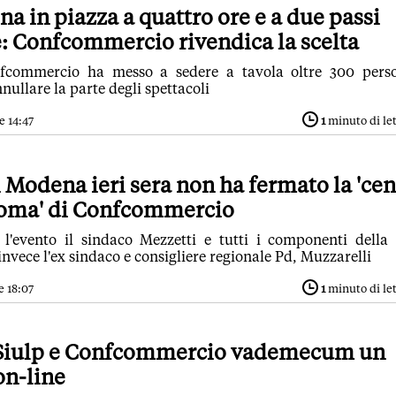
a in piazza a quattro ore e a due passi
e: Confcommercio rivendica la scelta
fcommercio ha messo a sedere a tavola oltre 300 pers
nullare la parte degli spettacoli
e 14:47
1
minuto di le
i Modena ieri sera non ha fermato la 'ce
Roma' di Confcommercio
l'evento il sindaco Mezzetti e tutti i componenti della
invece l'ex sindaco e consigliere regionale Pd, Muzzarelli
e 18:07
1
minuto di le
 Siulp e Confcommercio vademecum un
on-line