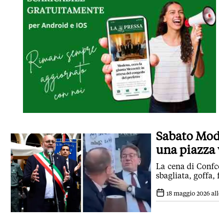
Sabato Mode
una piazza 
La cena di Confc
sbagliata, goffa,
18 maggio 2026 all