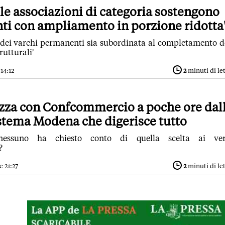
, le associazioni di categoria sostengono
nti con ampliamento in porzione ridotta
e dei varchi permanenti sia subordinata al completamento d
rutturali'
 14:12
2
minuti di le
azza con Confcommercio a poche ore dal
sistema Modena che digerisce tutto
nessuno ha chiesto conto di quella scelta ai vert
?
e 21:27
2
minuti di le