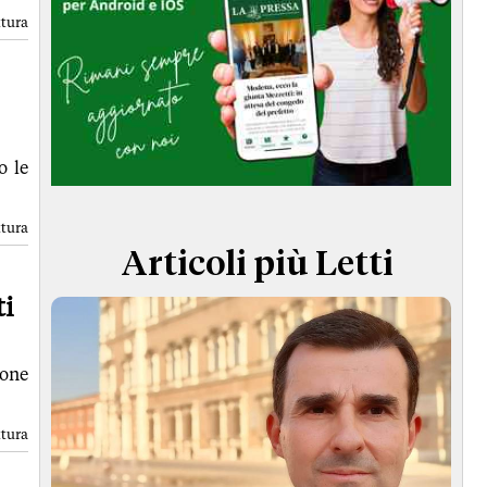
TERMINI e CONDIZIONI
ttura
o le
ttura
Articoli più Letti
ti
ione
ttura