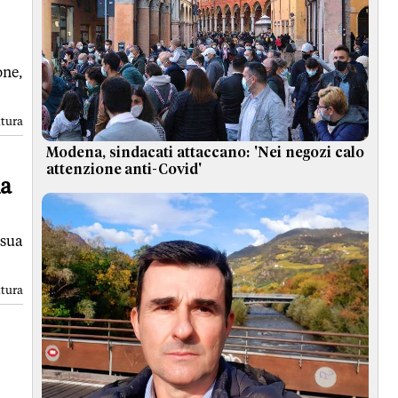
one,
ttura
Modena, sindacati attaccano: 'Nei negozi calo
attenzione anti-Covid'
na
 sua
ttura