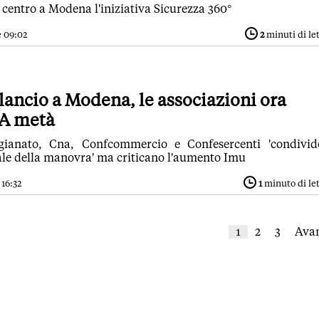
n centro a Modena l'iniziativa Sicurezza 360°
e 09:02
2
minuti di le
lancio a Modena, le associazioni ora
. A metà
gianato, Cna, Confcommercio e Confesercenti 'condivid
ale della manovra' ma criticano l'aumento Imu
 16:32
1
minuto di le
1
2
3
Avan