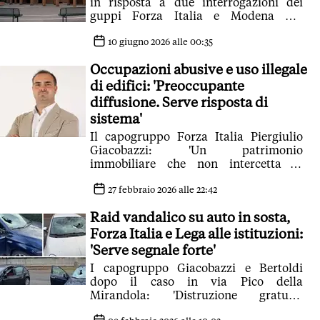
in risposta a due interrogazioni dei
guppi Forza Italia e Modena per
Modena. 'Nell'area presidio costante'
10 giugno 2026 alle 00:35
Occupazioni abusive e uso illegale
di edifici: 'Preoccupante
diffusione. Serve risposta di
sistema'
Il capogruppo Forza Italia Piergiulio
Giacobazzi: 'Un patrimonio
immobiliare che non intercetta la
domanda abitativa e che, anzi, finisce
per alimentare degrado e insicurezza'
27 febbraio 2026 alle 22:42
Raid vandalico su auto in sosta,
Forza Italia e Lega alle istituzioni:
'Serve segnale forte'
I capogruppo Giacobazzi e Bertoldi
dopo il caso in via Pico della
Mirandola: 'Distruzione gratuita
inquietante e preoccupante'