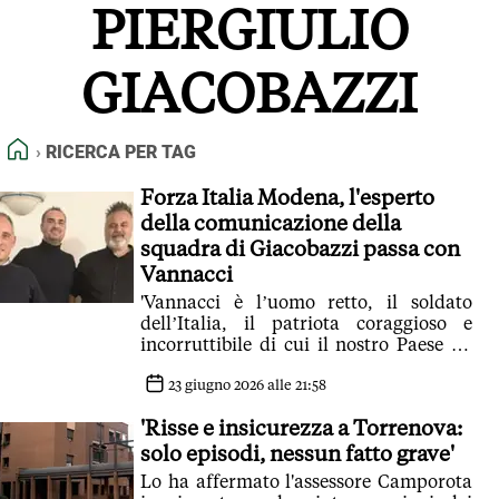
PIERGIULIO
FEED RSS
MAPPA DEL SITO
GIACOBAZZI
NORMATIVE DEONTOLOGICHE
TERMINI e CONDIZIONI
HOME
RICERCA PER TAG
Forza Italia Modena, l'esperto
della comunicazione della
squadra di Giacobazzi passa con
Vannacci
'Vannacci è l’uomo retto, il soldato
dell’Italia, il patriota coraggioso e
incorruttibile di cui il nostro Paese ha
disperatamente bisogno'
23 giugno 2026 alle 21:58
'Risse e insicurezza a Torrenova:
solo episodi, nessun fatto grave'
Lo ha affermato l'assessore Camporota