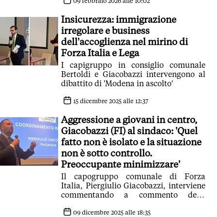
09 febbraio 2026 alle 10:02
Insicurezza: immigrazione
irregolare e business
dell'accoglienza nel mirino di
Forza Italia e Lega
I capigruppo in consiglio comunale
Bertoldi e Giacobazzi intervengono al
dibattito di 'Modena in ascolto'
15 dicembre 2025 alle 12:37
Aggressione a giovani in centro,
Giacobazzi (FI) al sindaco: 'Quel
fatto non è isolato e la situazione
non è sotto controllo.
Preoccupante minimizzare'
Il capogruppo comunale di Forza
Italia, Piergiulio Giacobazzi, interviene
commentando a commento delle
dichiarazioni del sindaco Massimo
Mezzetti
09 dicembre 2025 alle 18:35