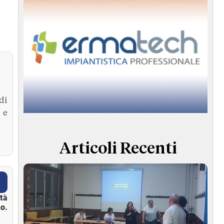
di
 e
Articoli Recenti
ità
o.