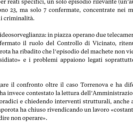
r reati specifici, un solo episodio rilevante (un’a
sono 23, ma solo 7 confermate, concentrate nei m
i criminalità.
a videosorveglianza: in piazza operano due telecamer
ermato il ruolo del Controllo di Vicinato, riten
orota ha ribadito che l’episodio del machete non vi
sidiato» e i problemi appaiono legati soprattutt
are il confronto oltre il caso Torrenova e ha dif
 ha invece contestato la lettura dell’Amministrazio
radici e chiedendo interventi strutturali, anche a
amporota ha chiuso rivendicando un lavoro «costant
 dire non operare».