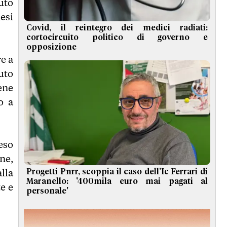
uto
esi
Covid, il reintegro dei medici radiati:
cortocircuito politico di governo e
opposizione
e a
uto
ene
o a
eso
ne,
lla
Progetti Pnrr, scoppia il caso dell'Ic Ferrari di
Maranello: '400mila euro mai pagati al
e e
personale'