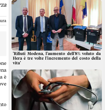
rza
tura
'Rifiuti Modena, l’aumento dell’8% voluto da
Hera è tre volte l’incremento del costo della
one
vita'
ena
a è
ove
nto