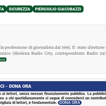
a professione di giornalista dal 1995. E’ stato direttore 
fonico (Modena Radio City, corrispondente Radio 24)
inua
CI - DONA ORA
 ai lettori, senza nessun finanziamento pubblico. La pubblic
mo a chi quotidianamente ci segue di concederci un contribut
igliaia di lettori, è fondamentale.
DONA ORA