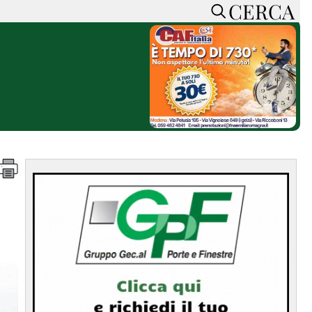
CERCA
HOME
CERCA
ACCEDI o REGISTRATI
CONTATTI
e
CON NOI
SOSTIENI LA PRESSA
CONOSCI LA PRESSA
he
COOKIE POLICY
PRIVACY POLICY
TTI
FEED RSS
MAPPA DEL SITO
NORMATIVE
DEONTOLOGICHE