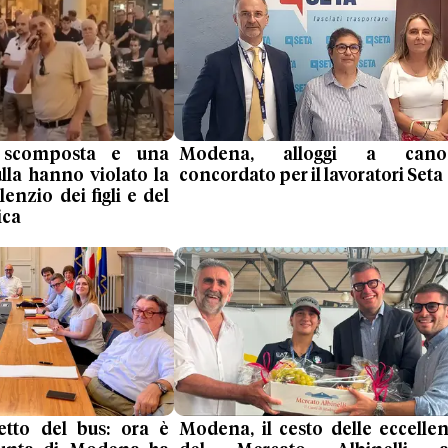
 scomposta e una
Modena, alloggi a cano
ulla hanno violato la
concordato per il lavoratori Seta
lenzio dei figli e del
ica
ietto del bus: ora è
Modena, il cesto delle eccelle