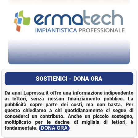
SOSTIENICI - DONA ORA
Da anni Lapressa.it offre una informazione indipendente
ai lettori, senza nessun finanziamento pubblico. La
pubblicità copre parte dei costi, ma non basta. Per
questo chiediamo a chi quotidianamente ci segue di
concederci un contributo. Anche un piccolo sostegno,
moltiplicato per le decine di migliaia di lettori, è
fondamentale.
DONA ORA