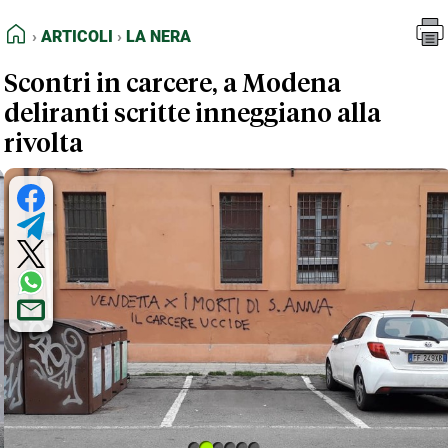
FEED RSS
Articoli
La Nera
HOME
ARTICOLI
LA NERA
MAPPA DEL SITO
Scontri in carcere, a Modena
NORMATIVE DEONTOLOGICHE
deliranti scritte inneggiano alla
TERMINI e CONDIZIONI
rivolta