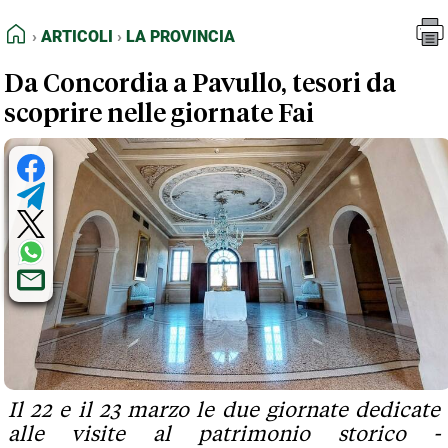
FEED RSS
Articoli
La Provincia
HOME
ARTICOLI
LA PROVINCIA
MAPPA DEL SITO
Da Concordia a Pavullo, tesori da
NORMATIVE DEONTOLOGICHE
scoprire nelle giornate Fai
TERMINI e CONDIZIONI
Il 22 e il 23 marzo le due giornate dedicate
alle visite al patrimonio storico -