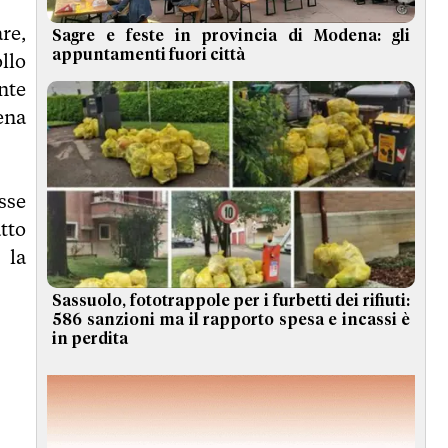
re,
Sagre e feste in provincia di Modena: gli
appuntamenti fuori città
ollo
nte
ena
sse
tto
 la
Sassuolo, fototrappole per i furbetti dei rifiuti:
586 sanzioni ma il rapporto spesa e incassi è
in perdita