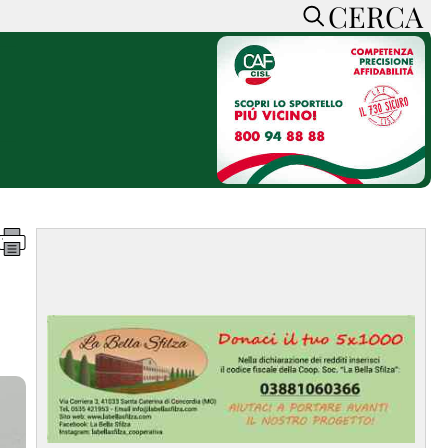
CERCA
HOME
CERCA
ACCEDI o REGISTRATI
CONTATTI
e
CON NOI
SOSTIENI LA PRESSA
CONOSCI LA PRESSA
he
COOKIE POLICY
PRIVACY POLICY
TTI
FEED RSS
MAPPA DEL SITO
NORMATIVE
DEONTOLOGICHE