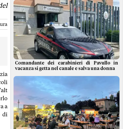
del
tura
Comandante dei carabinieri di Pavullo in
vacanza si getta nel canale e salva una donna
zia
coli
alt
rlo
va a
 di