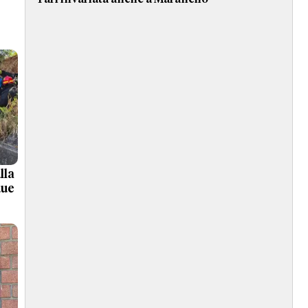
la
due