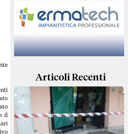
nte
Articoli Recenti
nti
sto
ato
 il
nari
ivo