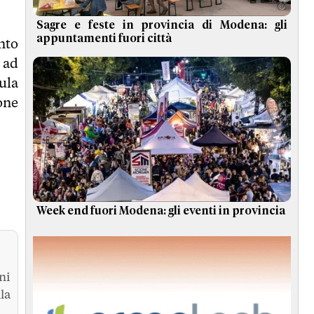
Sagre e feste in provincia di Modena: gli
appuntamenti fuori città
nto
a ad
ula
one
Week end fuori Modena: gli eventi in provincia
ni
la