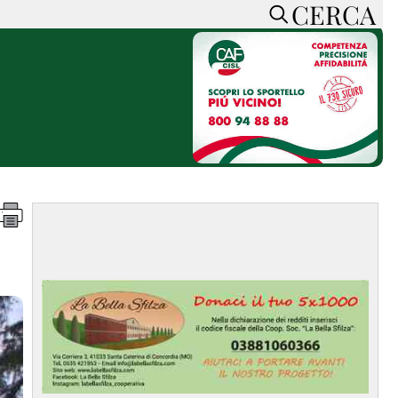
CERCA
HOME
CERCA
ACCEDI o REGISTRATI
CONTATTI
e
CON NOI
SOSTIENI LA PRESSA
CONOSCI LA PRESSA
he
COOKIE POLICY
PRIVACY POLICY
TTI
FEED RSS
MAPPA DEL SITO
NORMATIVE
DEONTOLOGICHE