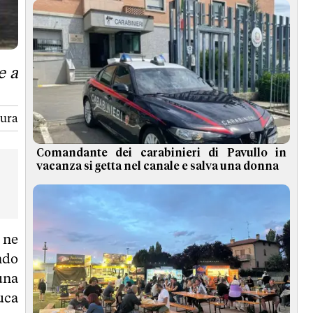
e a
tura
Comandante dei carabinieri di Pavullo in
vacanza si getta nel canale e salva una donna
 ne
ndo
una
uca