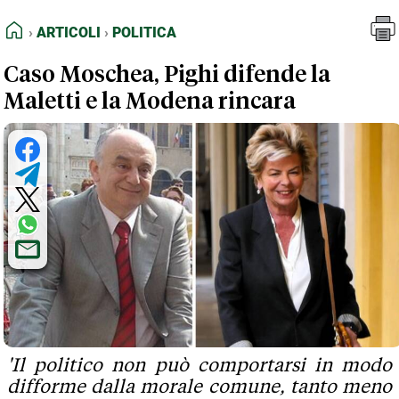
FEED RSS
Articoli
Politica
HOME
ARTICOLI
POLITICA
MAPPA DEL SITO
Caso Moschea, Pighi difende la
NORMATIVE DEONTOLOGICHE
Maletti e la Modena rincara
TERMINI e CONDIZIONI
'Il politico non può comportarsi in modo
difforme dalla morale comune, tanto meno