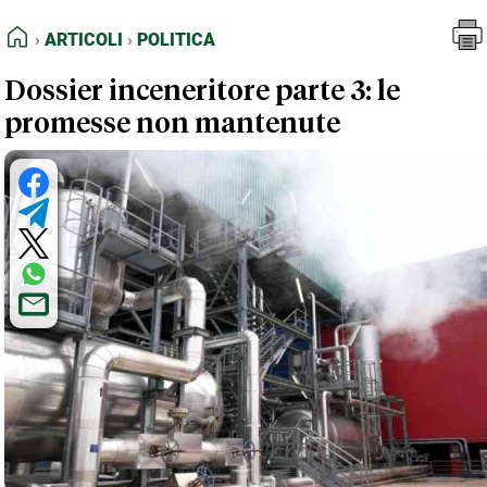
FEED RSS
Articoli
Politica
HOME
ARTICOLI
POLITICA
MAPPA DEL SITO
Dossier inceneritore parte 3: le
NORMATIVE DEONTOLOGICHE
promesse non mantenute
TERMINI e CONDIZIONI