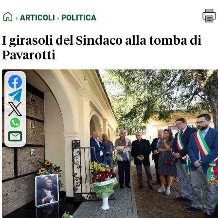
FEED RSS
Articoli
Politica
HOME
ARTICOLI
POLITICA
MAPPA DEL SITO
I girasoli del Sindaco alla tomba di
NORMATIVE DEONTOLOGICHE
Pavarotti
TERMINI e CONDIZIONI