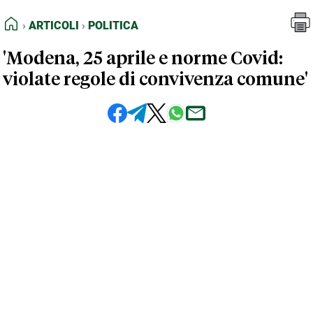
FEED RSS
Articoli
Politica
HOME
ARTICOLI
POLITICA
MAPPA DEL SITO
'Modena, 25 aprile e norme Covid:
NORMATIVE DEONTOLOGICHE
violate regole di convivenza comune'
TERMINI e CONDIZIONI