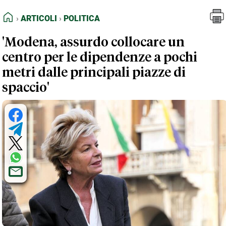
FEED RSS
Articoli
Politica
HOME
ARTICOLI
POLITICA
MAPPA DEL SITO
'Modena, assurdo collocare un
NORMATIVE DEONTOLOGICHE
centro per le dipendenze a pochi
TERMINI e CONDIZIONI
metri dalle principali piazze di
spaccio'