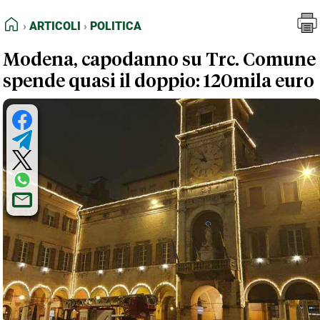
FEED RSS
Articoli
Politica
HOME
ARTICOLI
POLITICA
MAPPA DEL SITO
Modena, capodanno su Trc. Comune
NORMATIVE DEONTOLOGICHE
spende quasi il doppio: 120mila euro
TERMINI e CONDIZIONI