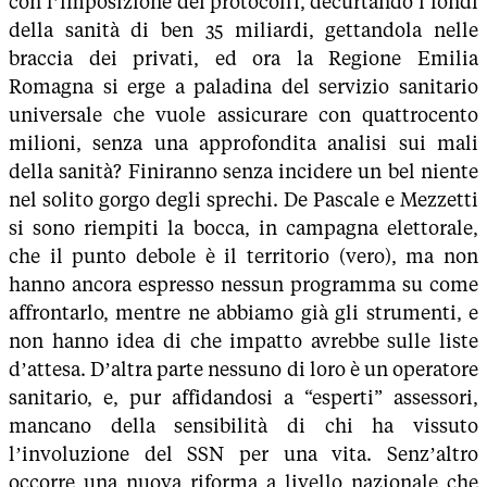
con l’imposizione dei protocolli, decurtando i fondi
della sanità di ben 35 miliardi, gettandola nelle
braccia dei privati, ed ora la Regione Emilia
Romagna si erge a paladina del servizio sanitario
universale che vuole assicurare con quattrocento
milioni, senza una approfondita analisi sui mali
della sanità? Finiranno senza incidere un bel niente
nel solito gorgo degli sprechi. De Pascale e Mezzetti
si sono riempiti la bocca, in campagna elettorale,
che il punto debole è il territorio (vero), ma non
hanno ancora espresso nessun programma su come
affrontarlo, mentre ne abbiamo già gli strumenti, e
non hanno idea di che impatto avrebbe sulle liste
d’attesa. D’altra parte nessuno di loro è un operatore
sanitario, e, pur affidandosi a “esperti” assessori,
mancano della sensibilità di chi ha vissuto
l’involuzione del SSN per una vita. Senz’altro
occorre una nuova riforma a livello nazionale che