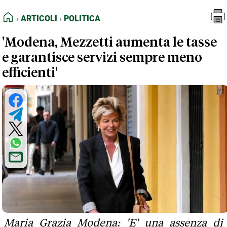
FEED RSS
Articoli
Politica
HOME
ARTICOLI
POLITICA
MAPPA DEL SITO
'Modena, Mezzetti aumenta le tasse
NORMATIVE DEONTOLOGICHE
e garantisce servizi sempre meno
TERMINI e CONDIZIONI
efficienti'
Maria Grazia Modena: 'E' una assenza di