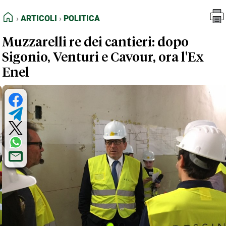
FEED RSS
Articoli
Politica
HOME
ARTICOLI
POLITICA
MAPPA DEL SITO
Muzzarelli re dei cantieri: dopo
NORMATIVE DEONTOLOGICHE
Sigonio, Venturi e Cavour, ora l'Ex
TERMINI e CONDIZIONI
Enel