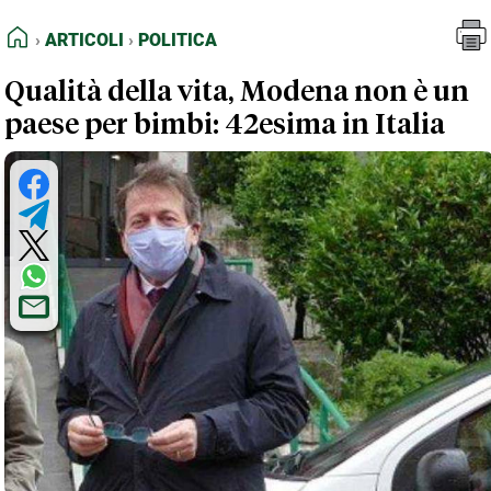
FEED RSS
Articoli
Politica
HOME
ARTICOLI
POLITICA
MAPPA DEL SITO
Qualità della vita, Modena non è un
NORMATIVE DEONTOLOGICHE
paese per bimbi: 42esima in Italia
TERMINI e CONDIZIONI