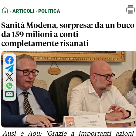
FEED RSS
Articoli
Politica
HOME
ARTICOLI
POLITICA
MAPPA DEL SITO
Sanità Modena, sorpresa: da un buco
NORMATIVE DEONTOLOGICHE
da 159 milioni a conti
TERMINI e CONDIZIONI
completamente risanati
Ausl e Aou: 'Grazie a importanti azioni