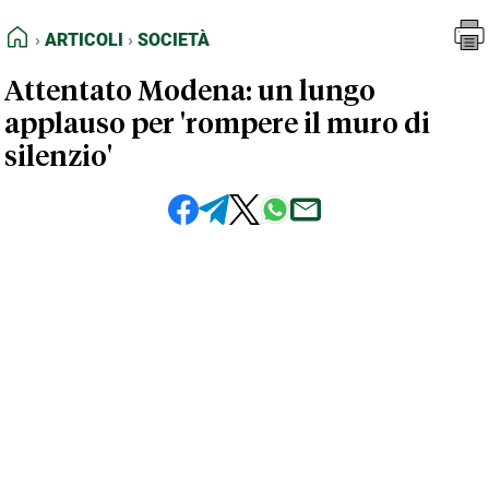
FEED RSS
Articoli
Società
HOME
ARTICOLI
SOCIETÀ
MAPPA DEL SITO
Attentato Modena: un lungo
NORMATIVE DEONTOLOGICHE
applauso per 'rompere il muro di
TERMINI e CONDIZIONI
silenzio'