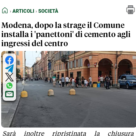
FEED RSS
Articoli
Società
HOME
ARTICOLI
SOCIETÀ
MAPPA DEL SITO
Modena, dopo la strage il Comune
NORMATIVE DEONTOLOGICHE
installa i 'panettoni' di cemento agli
TERMINI e CONDIZIONI
ingressi del centro
Sarà inoltre ripristinata la chiusura