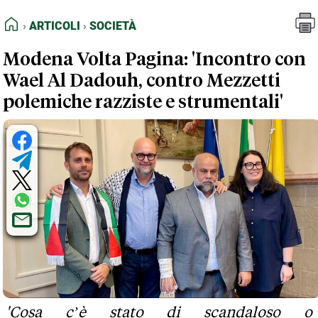
FEED RSS
Articoli
Società
HOME
ARTICOLI
SOCIETÀ
MAPPA DEL SITO
Modena Volta Pagina: 'Incontro con
NORMATIVE DEONTOLOGICHE
Wael Al Dadouh, contro Mezzetti
TERMINI e CONDIZIONI
polemiche razziste e strumentali'
'Cosa c’è stato di scandaloso o