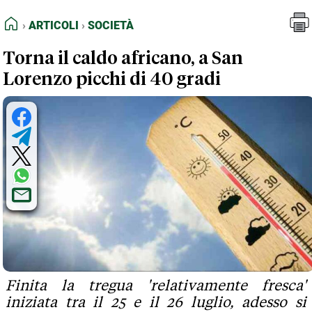
FEED RSS
Articoli
Società
HOME
ARTICOLI
SOCIETÀ
MAPPA DEL SITO
Torna il caldo africano, a San
NORMATIVE DEONTOLOGICHE
Lorenzo picchi di 40 gradi
TERMINI e CONDIZIONI
Finita la tregua 'relativamente fresca'
iniziata tra il 25 e il 26 luglio, adesso si