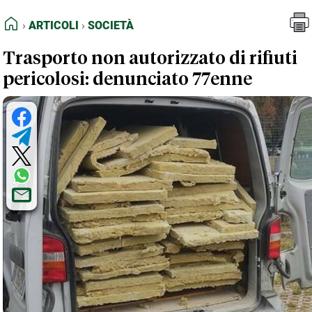
FEED RSS
Articoli
Società
HOME
ARTICOLI
SOCIETÀ
MAPPA DEL SITO
Trasporto non autorizzato di rifiuti
NORMATIVE DEONTOLOGICHE
pericolosi: denunciato 77enne
TERMINI e CONDIZIONI