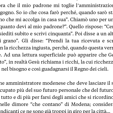
 ora che il mio padrone mi toglie l’amministrazio
gogno. So io che cosa farò perché, quando sarò st
uno che mi accolga in casa sua”. Chiamò uno per un
 quanto devi al mio padrone?”. Quello rispose: “Ce
 siediti subito e scrivi cinquanta”. Poi disse a un al
grano”. Gli disse: “Prendi la tua ricevuta e scr
con la ricchezza ingiusta, perché, quando questa ver
e. Ad una lettura superficiale può apparire che G
o”, in realtà Gesù richiama i ricchi, la cui ricchez
 nel bisogno e così guadagnarsi il Regno dei cieli.
he amministratore modenese che deve lasciare il 
occupato più del suo futuro personale che del futur
tutto e di più per farsi degli amici che si ricordin
nelle dimore “che contano” di Modena; consider
dicanti ce ne sono già troppi in giro per la città...