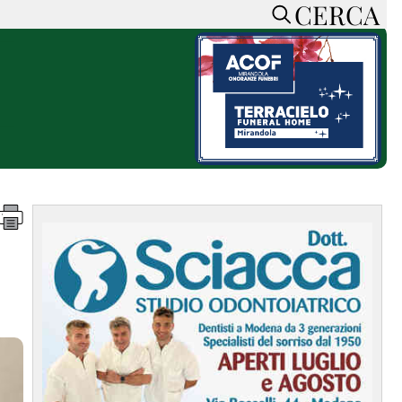
CERCA
HOME
CERCA
ACCEDI o REGISTRATI
CONTATTI
e
CON NOI
SOSTIENI LA PRESSA
CONOSCI LA PRESSA
he
COOKIE POLICY
PRIVACY POLICY
TTI
FEED RSS
MAPPA DEL SITO
NORMATIVE
DEONTOLOGICHE