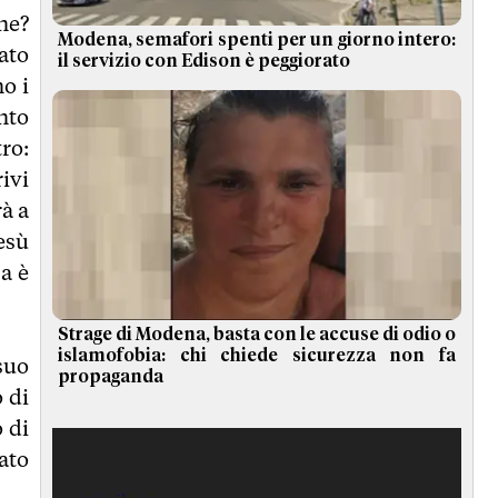
ne?
Modena, semafori spenti per un giorno intero:
ato
il servizio con Edison è peggiorato
o i
nto
tro:
ivi
rà a
esù
za è
Strage di Modena, basta con le accuse di odio o
islamofobia: chi chiede sicurezza non fa
suo
propaganda
o di
o di
ato