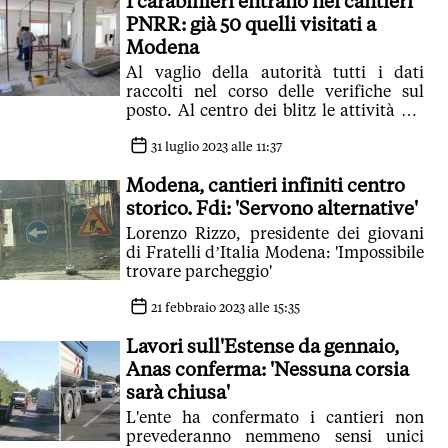
I carabinieri entrano nei cantieri
PNRR: già 50 quelli visitati a
Modena
Al vaglio della autorità tutti i dati
raccolti nel corso delle verifiche sul
posto. Al centro dei blitz le attività nei
cantieri pubblici e privati soprattutto in
campo edile
31 luglio 2023 alle 11:37
Modena, cantieri infiniti centro
storico. Fdi: 'Servono alternative'
Lorenzo Rizzo, presidente dei giovani
di Fratelli d’Italia Modena: 'Impossibile
trovare parcheggio'
21 febbraio 2023 alle 15:35
Lavori sull'Estense da gennaio,
Anas conferma: 'Nessuna corsia
sarà chiusa'
L'ente ha confermato i cantieri non
prevederanno nemmeno sensi unici