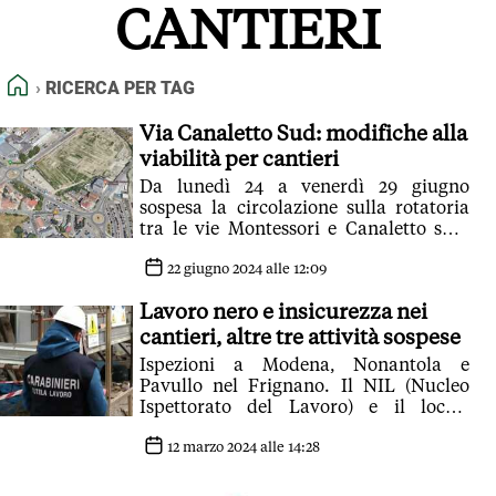
CANTIERI
FEED RSS
MAPPA DEL SITO
HOME
RICERCA PER TAG
NORMATIVE DEONTOLOGICHE
TERMINI e CONDIZIONI
Via Canaletto Sud: modifiche alla
viabilità per cantieri
Da lunedì 24 a venerdì 29 giugno
sospesa la circolazione sulla rotatoria
tra le vie Montessori e Canaletto sud,
oltre che su quest’ultima fino a via
Gorrieri. Le modifiche alla circolazione
22 giugno 2024 alle 12:09
e i percorsi alternativi
Lavoro nero e insicurezza nei
cantieri, altre tre attività sospese
Ispezioni a Modena, Nonantola e
Pavullo nel Frignano. Il NIL (Nucleo
Ispettorato del Lavoro) e il locale
ispettorato del lavoro hanno accertato
7 ditte risultate non conformi e 7
12 marzo 2024 alle 14:28
lavoratori irregolari, di cui 6 in nero