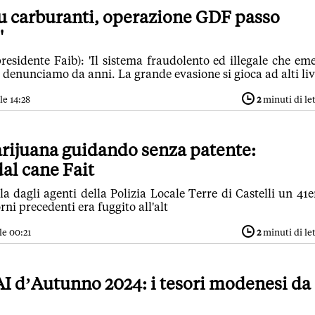
u carburanti, operazione GDF passo
'
residente Faib): 'Il sistema fraudolento ed illegale che em
enunciamo da anni. La grande evasione si gioca ad alti live
le 14:28
2
minuti di le
ijuana guidando senza patente:
dal cane Fait
a dagli agenti della Polizia Locale Terre di Castelli un 41
rni precedenti era fuggito all'alt
le 00:21
2
minuti di le
I d’Autunno 2024: i tesori modenesi da