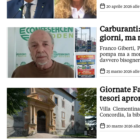
20 aprile 2026 alle
Carburanti:
giorni, ma n
Franco Giberti, 
pompa ma a monte.
davvero bisognere
25 marzo 2026 alle
Giornate Fa
tesori apro
Villa Clementina
Concordia, la bib
20 marzo 2026 alle