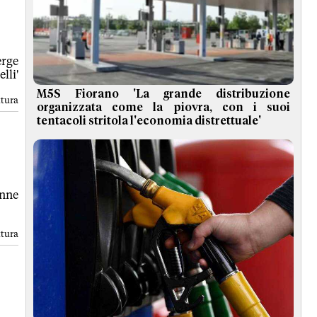
erge
lli'
M5S Fiorano 'La grande distribuzione
ttura
organizzata come la piovra, con i suoi
tentacoli stritola l'economia distrettuale'
enne
ttura