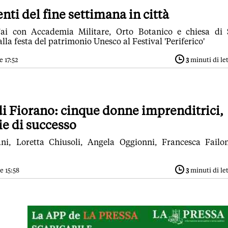
i del fine settimana in città
Fai con Accademia Militare, Orto Botanico e chiesa di
lla festa del patrimonio Unesco al Festival 'Periferico'
e 17:52
3
minuti di le
i Fiorano: cinque donne imprenditrici,
ie di successo
ani, Loretta Chiusoli, Angela Oggionni, Francesca Failo
e 15:58
3
minuti di le