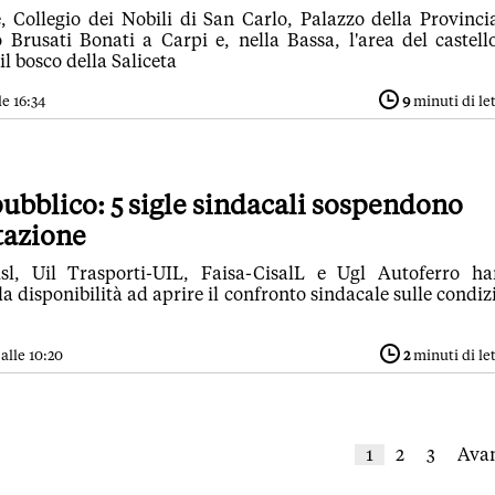
e, Collegio dei Nobili di San Carlo, Palazzo della Provinci
Brusati Bonati a Carpi e, nella Bassa, l'area del castell
il bosco della Saliceta
e 16:34
9
minuti di le
ubblico: 5 sigle sindacali sospendono
itazione
Cisl, Uil Trasporti-UIL, Faisa-CisalL e Ugl Autoferro h
la disponibilità ad aprire il confronto sindacale sulle condiz
alle 10:20
2
minuti di le
1
2
3
Avan