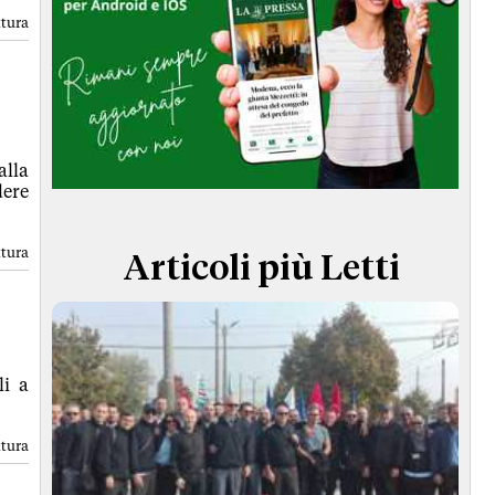
TERMINI e CONDIZIONI
ttura
alla
dere
ttura
Articoli più Letti
li a
ttura