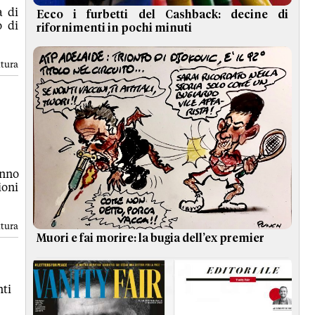
a di
Ecco i furbetti del Cashback: decine di
o di
rifornimenti in pochi minuti
ttura
anno
ioni
ttura
Muori e fai morire: la bugia dell’ex premier
ti