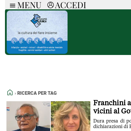
MENU
ACCEDI
ARTICOLI
RUB
Ricerca
Politica
Ruot
Economia
Doss
Società
Spaz
La Nera
Doss
Che Cultura
A cu
Pressa Tube
Il S
Sport
Necr
La Provincia
Cons
Mondo
Tutt
Italia
HOME
RICERCA PER TAG
Tutti gli Articoli
Franchini at
vicini al G
Dura presa di po
dichiarazioni di 