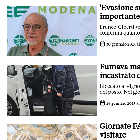
'Evasione s
importante
Franco Giberti (p
conferma quanto d
30 gennaio 2025 al
Fumava mar
incastrato 
Bloccato a Vignol
del posto. Nei gio
24 gennaio 2025 al
Giornate FA
visitare