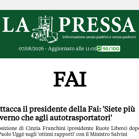
RICHE
OPINIONI
e Libere
Lettere al Direttore
ier Inceneritore
Parola d'Autore
io alle Imprese
Le Vignette di Parid
07/08/2026 - Aggiornato alle 11:05
ier Cave
Il Galeotto
ra di
Senza Memoria
anto del giorno
Il Punto
FAI
ologie
Cronache Pandemic
igli di investimento
Tutte le Opinioni
e le Rubriche
ARTICOLI PIU LE
Articoli
tacca il presidente della Fai: 'Siete più
Opinioni
overno che agli autotrasportatori'
Rubriche
Tutti gli Articoli
sizione di Cinzia Franchini (presidente Ruote Libere) dop
Paolo Uggè sugli 'ottimi rapporti' con il Ministro Salvini