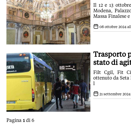
Il 12 e 13 ottobr
Modena, Palazzo 
Massa Finalese e 
08 ottobre 2024 all
Trasporto p
stato di ag
Filt Cgil, Fit 
ottenuto da Seta 
l
21 settembre 2024 
Pagina
1
di 6