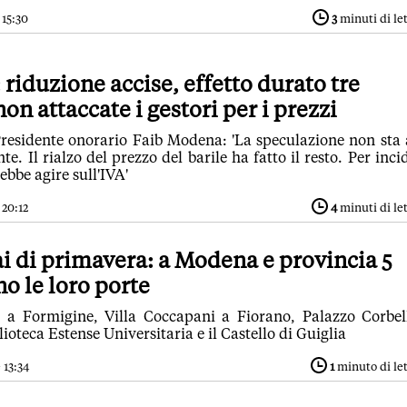
 15:30
3
minuti di le
 riduzione accise, effetto durato tre
on attaccate i gestori per i prezzi
Presidente onorario Faib Modena: 'La speculazione non sta 
 Il rialzo del prezzo del barile ha fatto il resto. Per inci
bbe agire sull'IVA'
 20:12
4
minuti di le
i di primavera: a Modena e provincia 5
no le loro porte
 a Formigine, Villa Coccapani a Fiorano, Palazzo Corbel
lioteca Estense Universitaria e il Castello di Guiglia
 13:34
1
minuto di le