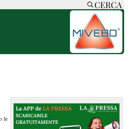
CERCA
HOME
CERCA
ACCEDI o REGISTRATI
CONTATTI
e
CON NOI
SOSTIENI LA PRESSA
CONOSCI LA PRESSA
he
COOKIE POLICY
PRIVACY POLICY
TTI
FEED RSS
MAPPA DEL SITO
NORMATIVE
o le
DEONTOLOGICHE