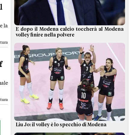
l
e la
E dopo il Modena calcio toccherà al Modena
volley finire nella polvere
ttura
f
nale
ttura
Liu Jo: il volley è lo specchio di Modena