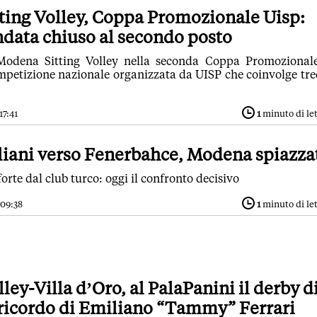
ting Volley, Coppa Promozionale Uisp:
ndata chiuso al secondo posto
Modena Sitting Volley nella seconda Coppa Promozional
ompetizione nazionale organizzata da UISP che coinvolge tre
17:41
1
minuto di le
liani verso Fenerbahce, Modena spiazza
rte dal club turco: oggi il confronto decisivo
 09:38
1
minuto di le
ey-Villa d’Oro, al PalaPanini il derby d
 ricordo di Emiliano “Tammy” Ferrari