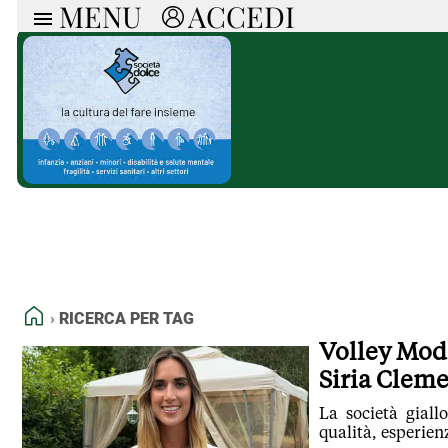
MENU
ACCEDI
ARTICOLI
RUB
Ricerca
Politica
Ruot
Economia
Doss
Società
Spaz
La Nera
Doss
Che Cultura
A cu
Pressa Tube
Il S
Sport
Necr
La Provincia
Cons
Mondo
Tutt
Italia
HOME
RICERCA PER TAG
Tutti gli Articoli
Volley Mode
Siria Clem
La società giall
qualità, esperien