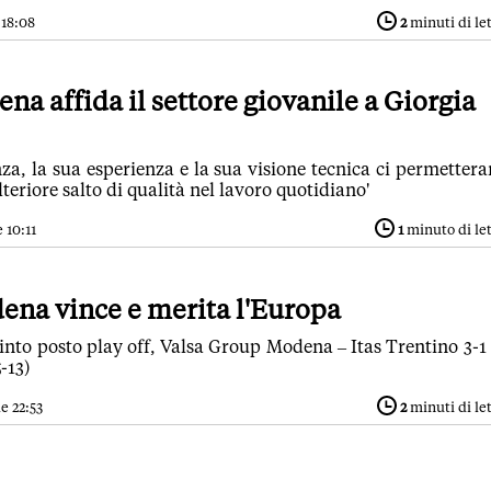
 18:08
2
minuti di le
na affida il settore giovanile a Giorgia
za, la sua esperienza e la sua visione tecnica ci permetter
teriore salto di qualità nel lavoro quotidiano'
 10:11
1
minuto di le
ena vince e merita l'Europa
into posto play off, Valsa Group Modena – Itas Trentino 3-1 
5-13)
e 22:53
2
minuti di le