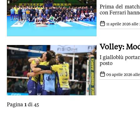
Prima del match s
con Ferrari hann
11 aprile 2026 alle
Volley: Mod
I gialloblù porta
posto
09 aprile 2026 alle
Pagina
1
di 45