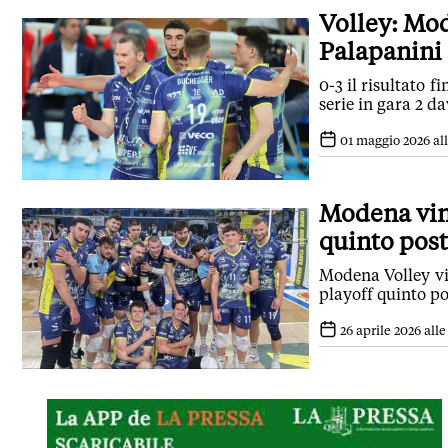
Volley: Mod
Palapanini
0-3 il risultato f
serie in gara 2 d
01 maggio 2026 all
Modena vinc
quinto pos
Modena Volley vin
playoff quinto p
26 aprile 2026 alle