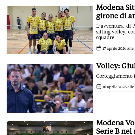
Modena Sit
girone di a
L’avventura di 
sitting volley, c
squadre
17 aprile 2026 alle 
Volley: Giu
Corteggiamento fo
16 aprile 2026 alle
Modena Voll
Serie B nel