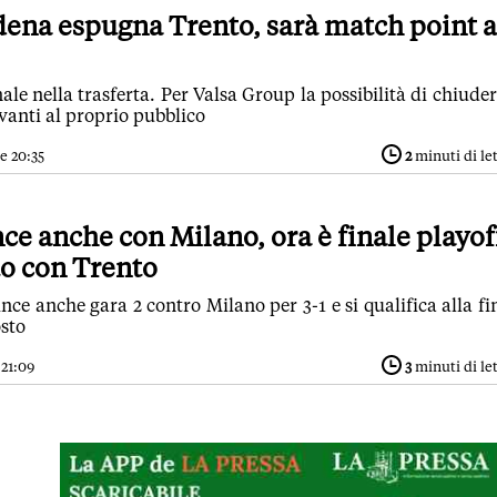
ena espugna Trento, sarà match point a
inale nella trasferta. Per Valsa Group la possibilità di chiuder
avanti al proprio pubblico
e 20:35
2
minuti di le
e anche con Milano, ora è finale playof
to con Trento
ce anche gara 2 contro Milano per 3-1 e si qualifica alla fi
osto
 21:09
3
minuti di le