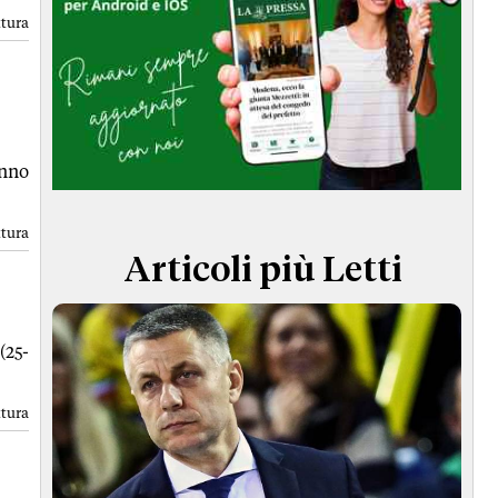
TERMINI e CONDIZIONI
ttura
anno
ttura
Articoli più Letti
(25-
ttura