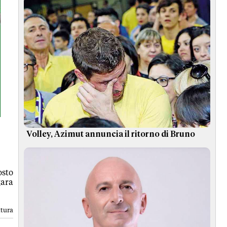
Volley, Azimut annuncia il ritorno di Bruno
osto
gara
ttura