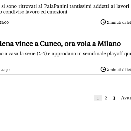
i sono ritrovati al PalaPanini tantissimi addetti ai lavori
o condiviso lavoro ed emozioni
 23:00
2
minuti di le
ena vince a Cuneo, ora vola a Milano
no a casa la serie (2-0) e approdano in semifinale playoff qu
 22:30
2
minuti di le
1
2
3
Avan