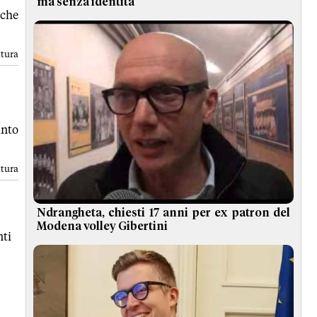
ma senza identità
 che
ttura
into
ttura
Ndrangheta, chiesti 17 anni per ex patron del
Modena volley Gibertini
ti