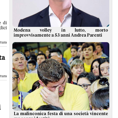
e di
dici
Modena volley in lutto, morto
improvvisamente a 53 anni Andrea Parenti
ttura
ta
ttura
i
La malinconica festa di una società vincente