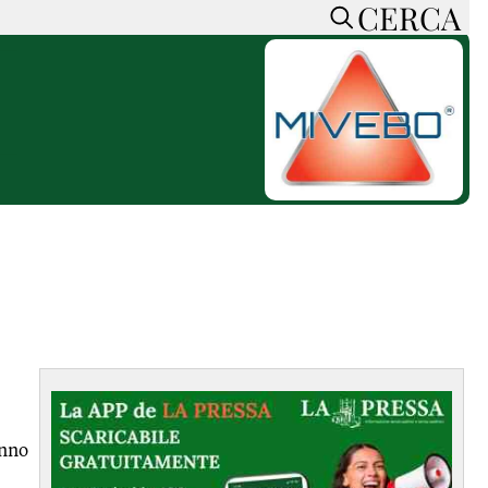
CERCA
HOME
CERCA
ACCEDI o REGISTRATI
CONTATTI
e
CON NOI
SOSTIENI LA PRESSA
CONOSCI LA PRESSA
he
COOKIE POLICY
PRIVACY POLICY
TTI
FEED RSS
MAPPA DEL SITO
NORMATIVE
anno
DEONTOLOGICHE