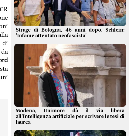
SCR
one
ioni
Strage di Bologna, 46 anni dopo. Schlein:
lla
'Infame attentato neofascista'
 di
 da
ord
sta
uni
Modena, Unimore dà il via libera
all'Intelligenza artificiale per scrivere le tesi di
laurea