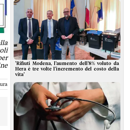
lla
oli
per
'Rifiuti Modena, l’aumento dell’8% voluto da
ine
Hera è tre volte l’incremento del costo della
vita'
tura