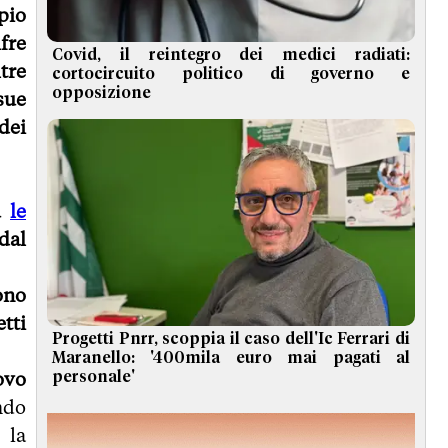
pio
fre
Covid, il reintegro dei medici radiati:
tre
cortocircuito politico di governo e
opposizione
sue
dei
u
le
dal
ono
tti
Progetti Pnrr, scoppia il caso dell'Ic Ferrari di
Maranello: '400mila euro mai pagati al
ovo
personale'
ndo
 la