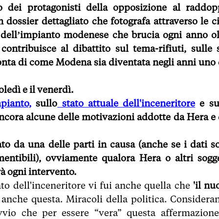
dei protagonisti della opposizione al raddop
n dossier dettagliato che fotografa attraverso le ci
ne dell’impianto modenese che brucia ogni anno ol
ontribuisce al dibattito sul tema-rifiuti, sulle 
onta di come Modena sia diventata negli anni uno 
ledì e il venerdì.
mpianto,
sullo
stato attuale dell'inceneritore
e s
ncora alcune delle motivazioni addotte da Hera e 
ato da una delle parti in causa (anche se i dati s
entibili), ovviamente qualora Hera o altri sogge
rà ogni intervento.
o dell'inceneritore vi fui anche quella che
'i
l nu
anche questa. Miracoli della politica. Considera
vvio che per essere “vera” questa affermazione