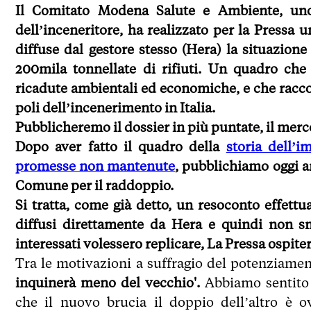
Il Comitato Modena Salute e Ambiente, uno 
dell’inceneritore, ha realizzato per la Pressa u
diffuse dal gestore stesso (Hera) la situazio
200mila tonnellate di rifiuti. Un quadro che c
ricadute ambientali ed economiche, e che racc
poli dell’incenerimento in Italia.
Pubblicheremo il dossier in più puntate, il merco
Dopo aver fatto il quadro della
storia dell’i
promesse non mantenute
, pubblichiamo oggi a
Comune per il raddoppio.
Si tratta, come già detto, un resoconto effettu
diffusi direttamente da Hera e quindi non sm
interessati volessero replicare, La Pressa ospite
Tra le motivazioni a suffragio del potenziament
inquinerà meno del vecchio'.
Abbiamo sentito 
che il nuovo brucia il doppio dell’altro è o