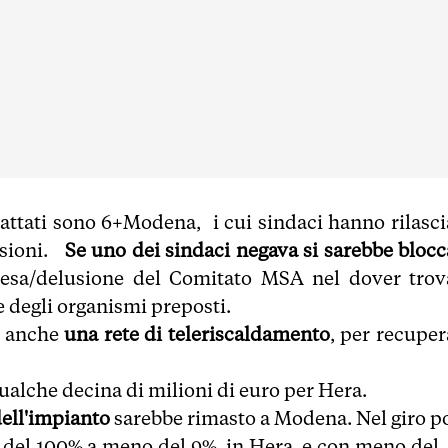
ttati sono 6+Modena, i cui sindaci hanno rilasci
issioni.
Se uno dei sindaci negava si sarebbe blocc
resa/delusione del Comitato MSA nel dover trov
e degli organismi preposti.
o anche
una rete di teleriscaldamento
, per recuper
.
qualche decina di milioni di euro per Hera.
dell'impianto
sarebbe rimasto a Modena. Nel giro p
tà del 100% a meno del 9% in Hera e con meno del