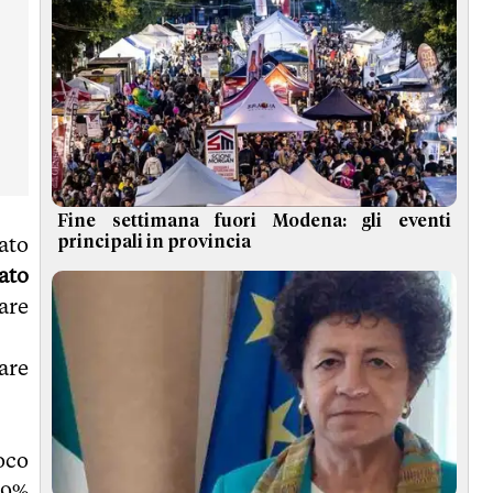
Fine settimana fuori Modena: gli eventi
ato
principali in provincia
ato
are
are
oco
 9%