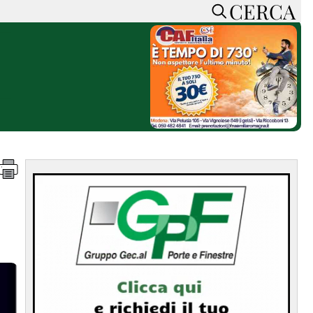
CERCA
HOME
CERCA
ACCEDI o REGISTRATI
CONTATTI
e
CON NOI
SOSTIENI LA PRESSA
CONOSCI LA PRESSA
he
COOKIE POLICY
PRIVACY POLICY
TTI
FEED RSS
MAPPA DEL SITO
NORMATIVE
DEONTOLOGICHE