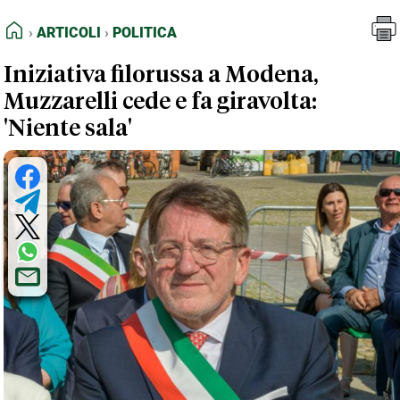
FEED RSS
Articoli
Politica
HOME
ARTICOLI
POLITICA
MAPPA DEL SITO
Iniziativa filorussa a Modena,
NORMATIVE DEONTOLOGICHE
Muzzarelli cede e fa giravolta:
TERMINI e CONDIZIONI
'Niente sala'