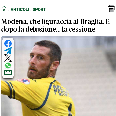
FEED RSS
Articoli
Sport
HOME
ARTICOLI
SPORT
MAPPA DEL SITO
Modena, che figuraccia al Braglia. E
NORMATIVE DEONTOLOGICHE
dopo la delusione... la cessione
TERMINI e CONDIZIONI